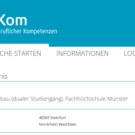
CHE STARTEN
INFORMATIONEN
LO
nis
bau (dualer Studiengang), Fachhochschule Münster
48565 Steinfurt
Nordrhein-Westfalen