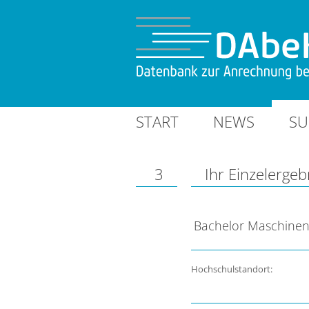
START
NEWS
SU
3
Ihr Einzelergeb
Bachelor Maschinen
Hochschulstandort: