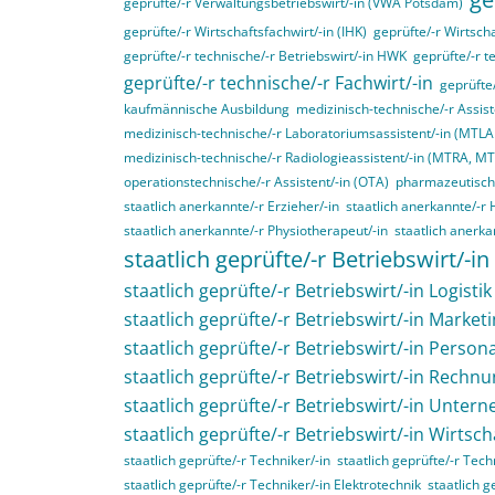
geprüfte/-r Verwaltungsbetriebswirt/-in (VWA Potsdam)
geprüfte/-r Wirtschaftsfachwirt/-in (IHK)
geprüfte/-r Wirtscha
geprüfte/-r technische/-r Betriebswirt/-in HWK
geprüfte/-r t
geprüfte/-r technische/-r Fachwirt/-in
geprüfte
kaufmännische Ausbildung
medizinisch-technische/-r Assist
medizinisch-technische/-r Laboratoriumsassistent/-in (MTL
medizinisch-technische/-r Radiologieassistent/-in (MTRA, M
operationstechnische/-r Assistent/-in (OTA)
pharmazeutisch-
staatlich anerkannte/-r Erzieher/-in
staatlich anerkannte/-r 
staatlich anerkannte/-r Physiotherapeut/-in
staatlich anerka
staatlich geprüfte/-r Betriebswirt/-in
staatlich geprüfte/-r Betriebswirt/-in Logistik
staatlich geprüfte/-r Betriebswirt/-in Market
staatlich geprüfte/-r Betriebswirt/-in Perso
staatlich geprüfte/-r Betriebswirt/-in Rech
staatlich geprüfte/-r Betriebswirt/-in Unte
staatlich geprüfte/-r Betriebswirt/-in Wirtsc
staatlich geprüfte/-r Techniker/-in
staatlich geprüfte/-r Tec
staatlich geprüfte/-r Techniker/-in Elektrotechnik
staatlich g