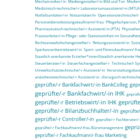
Mechatroniker/-in
Mediengestalter/-in Bild und Ton
Medieng
Medizinisch-technische/-r Laboratoriumsassistent/-in (MTLA
Notfallsanitäter/-in
Notsanitäter/in
Operationstechnische/r 
Personaldienstleistungskaufmann/-frau
Pflegefachperson, 
Pharmazeutisch-technische/-r Assistent/-in (PTA)
Physiother
Praxisanleiter/-in Pflege- oder Stationseinheit im Gesundhe
Rechtsanwaltsfachangestellte/-r
Rettungsassistent/-in
Sozia
Sparkassenbetriebswirt/-in
Sport- und Fitnesskaufmann/-fr
Staatlich anerkannte Erzieher*innenStaatlich anerkannte H
Steuerberater/-in
Steuerfachangestellte/-r
Technische/r Sy
Umweltschutztechnische/-r Assistent/-in
Veranstaltungskau
anästhesietechnische/-r Assistent/-in
chirurgisch-technische
geprüfte/-r Bankfachwirt/-in BankColleg
gepr
geprüfte/-r Bankfachwirt/-in IHK
geprüfte
geprüfte/-r Betriebswirt/-in IHK
geprüfte
geprüfte/-r Bilanzbuchhalter/-in
geprüfte/
geprüfte/-r Controller/-in
geprüfte/-r Fachberater/-
geprüf
geprüfte/-r Fachkaufmann/-frau Büromanagement
geprüfte/-r Fachkaufmann/-frau Marketing