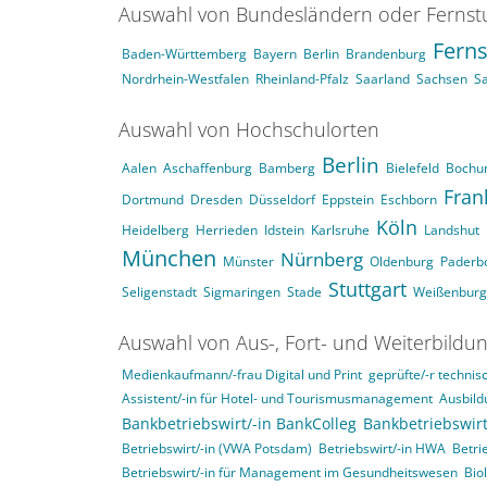
Auswahl von Bundesländern oder Ferns
Fern
Baden-Württemberg
Bayern
Berlin
Brandenburg
Nordrhein-Westfalen
Rheinland-Pfalz
Saarland
Sachsen
S
Auswahl von Hochschulorten
Berlin
Aalen
Aschaffenburg
Bamberg
Bielefeld
Boch
Fran
Dortmund
Dresden
Düsseldorf
Eppstein
Eschborn
Köln
Heidelberg
Herrieden
Idstein
Karlsruhe
Landshut
München
Nürnberg
Münster
Oldenburg
Paderb
Stuttgart
Seligenstadt
Sigmaringen
Stade
Weißenburg
Auswahl von Aus-, Fort- und Weiterbildu
Medienkaufmann/-frau Digital und Print
geprüfte/-r technisc
Assistent/-in für Hotel- und Tourismusmanagement
Ausbild
Bankbetriebswirt/-in BankColleg
Bankbetriebswirt
Betriebswirt/-in (VWA Potsdam)
Betriebswirt/-in HWA
Betri
Betriebswirt/-in für Management im Gesundheitswesen
Bio