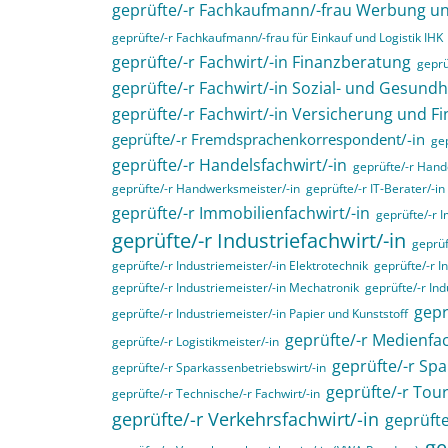
geprüfte/-r Fachkaufmann/-frau Werbung 
geprüfte/-r Fachkaufmann/-frau für Einkauf und Logistik IHK
geprüfte/-r Fachwirt/-in Finanzberatung
geprü
geprüfte/-r Fachwirt/-in Sozial- und Gesund
geprüfte/-r Fachwirt/-in Versicherung und F
geprüfte/-r Fremdsprachenkorrespondent/-in
gep
geprüfte/-r Handelsfachwirt/-in
geprüfte/-r Hande
geprüfte/-r Handwerksmeister/-in
geprüfte/-r IT-Berater/-in
geprüfte/-r Immobilienfachwirt/-in
geprüfte/-r 
geprüfte/-r Industriefachwirt/-in
geprüf
geprüfte/-r Industriemeister/-in Elektrotechnik
geprüfte/-r I
geprüfte/-r Industriemeister/-in Mechatronik
geprüfte/-r Ind
gepr
geprüfte/-r Industriemeister/-in Papier und Kunststoff
geprüfte/-r Medienfac
geprüfte/-r Logistikmeister/-in
geprüfte/-r Spa
geprüfte/-r Sparkassenbetriebswirt/-in
geprüfte/-r Tou
geprüfte/-r Technische/-r Fachwirt/-in
geprüfte/-r Verkehrsfachwirt/-in
geprüfte
ge