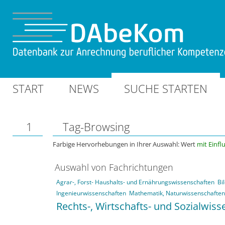
START
NEWS
SUCHE STARTEN
1
Tag-Browsing
Farbige Hervorhebungen in Ihrer Auswahl: Wert
mit Einfl
Auswahl von Fachrichtungen
Agrar-, Forst- Haushalts- und Ernährungswissenschaften
Bi
Ingenieurwissenschaften
Mathematik, Naturwissenschaften
Rechts-, Wirtschafts- und Sozialwis