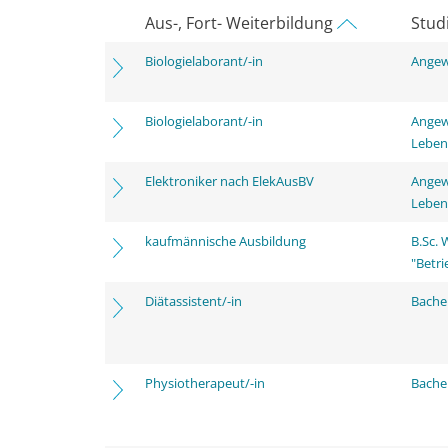
Aus-, Fort- Weiterbildung
Stud
Biologielaborant/-in
Angew
Biologielaborant/-in
Angew
Leben
Elektroniker nach ElekAusBV
Angew
Leben
kaufmännische Ausbildung
B.Sc.
"Betri
Diätassistent/-in
Bache
Physiotherapeut/-in
Bache