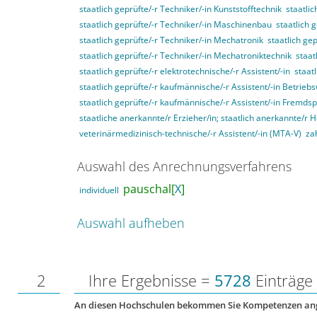
staatlich geprüfte/-r Techniker/-in Kunststofftechnik
staatli
staatlich geprüfte/-r Techniker/-in Maschinenbau
staatlich 
staatlich geprüfte/-r Techniker/-in Mechatronik
staatlich ge
staatlich geprüfte/-r Techniker/-in Mechatroniktechnik
staat
staatlich geprüfte/-r elektrotechnische/-r Assistent/-in
staat
staatlich geprüfte/-r kaufmännische/-r Assistent/-in Betriebs
staatlich geprüfte/-r kaufmännische/-r Assistent/-in Fremds
staatliche anerkannte/r Erzieher/in; staatlich anerkannte/r 
veterinärmedizinisch-technische/-r Assistent/-in (MTA-V)
za
Auswahl des Anrechnungsverfahrens
pauschal[
X
]
individuell
Auswahl aufheben
2
Ihre Ergebnisse =
5728
Einträge
An diesen Hochschulen bekommen Sie Kompetenzen an