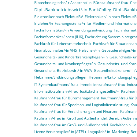
Biotechnologische/-r Assistent/-in
Bürokaufmann/-frau
Che
Dipl.-Bankbetriebswirt/-in BankColleg
Dipl.-Bankb
Elektroniker nach ElekAusBV
Elektroniker/-in nach ElekAus
Erzieher/in
Fachangestellte/-r für Medien- und Informations
Fachinformatiker/-in Anwendungsentwicklung
Fachinformat
Fachinformatiker/innen (IHK), Fachrichtung Systeminintegr
Fachkraft für Lebensmitteltechnik
Fachkraft für Situationsa
Finanzbuchhalter/-in VHS
Fleischer/-in
Gebäudereiniger/-in
Gesundheits- und Kinderkrankenpfleger/-in
Gesundheits- un
Gesundheits- und Krankenpfleger/in
Gesundheits- und Krank
Gesundheits-Betriebswirt/-in VWA
Gesundheitsökonom/-in
Hebamme/Entbindungspfleger
Hebamme/Entbindungspfle
IT-Systemkaufmann/-frau
Immobilienkaufmann/-frau
Indus
Informatikkaufmann/-frau
Justizfachangestellte/-r
Kaufmann/
Kaufmann/-frau für Büromanagement
Kaufmann/-frau für 
Kaufmann/-frau für Spedition und Logistikdienstleistung
Kau
Kaufmann/-frau für Versicherungen und Finanzen
Kaufmann/
Kaufmann/-frau im Groß und Außenhandel, Bereich Außenh
Kaufmann/-frau im Groß- und Außenhandel
Koch/Köchin
Le
Lizenz Verkehrspilot/-in (ATPL)
Logopäde/-in
Marketing-Bet