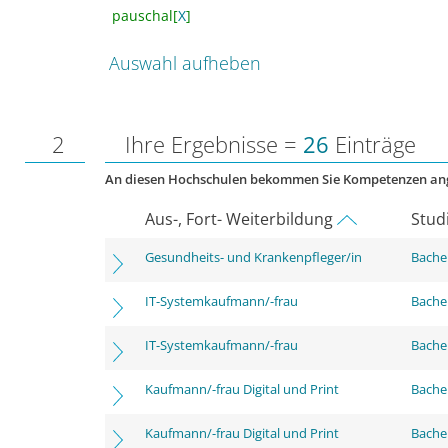
pauschal[
X
]
Auswahl aufheben
2
Ihre Ergebnisse =
26
Einträge
An diesen Hochschulen bekommen Sie Kompetenzen an
Aus-, Fort- Weiterbildung
Stud
Gesundheits- und Krankenpfleger/in
Bachel
IT-Systemkaufmann/-frau
Bachel
IT-Systemkaufmann/-frau
Bachel
Kaufmann/-frau Digital und Print
Bachel
Kaufmann/-frau Digital und Print
Bachel