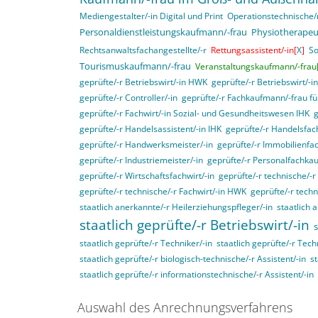
Mediengestalter/-in Digital und Print
Operationstechnische/r
Personaldienstleistungskaufmann/-frau
Physiotherapeu
Rechtsanwaltsfachangestellte/-r
Rettungsassistent/-in[
X
]
So
Tourismuskaufmann/-frau
Veranstaltungskaufmann/-frau
geprüfte/-r Betriebswirt/-in HWK
geprüfte/-r Betriebswirt/-i
geprüfte/-r Controller/-in
geprüfte/-r Fachkaufmann/-frau für
geprüfte/-r Fachwirt/-in Sozial- und Gesundheitswesen IHK
g
geprüfte/-r Handelsassistent/-in IHK
geprüfte/-r Handelsfach
geprüfte/-r Handwerksmeister/-in
geprüfte/-r Immobilienfac
geprüfte/-r Industriemeister/-in
geprüfte/-r Personalfachka
geprüfte/-r Wirtschaftsfachwirt/-in
geprüfte/-r technische/-r 
geprüfte/-r technische/-r Fachwirt/-in HWK
geprüfte/-r techn
staatlich anerkannte/-r Heilerziehungspfleger/-in
staatlich 
staatlich geprüfte/-r Betriebswirt/-in
s
staatlich geprüfte/-r Techniker/-in
staatlich geprüfte/-r Tech
staatlich geprüfte/-r biologisch-technische/-r Assistent/-in
st
staatlich geprüfte/-r informationstechnische/-r Assistent/-in
Auswahl des Anrechnungsverfahrens