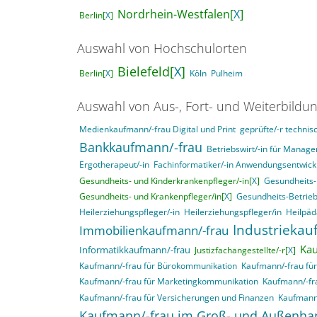
Nordrhein-Westfalen[
X
]
Berlin[
X
]
Auswahl von Hochschulorten
Bielefeld[
X
]
Berlin[
X
]
Köln
Pulheim
Auswahl von Aus-, Fort- und Weiterbildu
Medienkaufmann/-frau Digital und Print
geprüfte/-r technisc
Bankkaufmann/-frau
Betriebswirt/-in für Mana
Ergotherapeut/-in
Fachinformatiker/-in Anwendungsentwick
Gesundheits- und Kinderkrankenpfleger/-in[
X
]
Gesundheits-
Gesundheits- und Krankenpfleger/in[
X
]
Gesundheits-Betrieb
Heilerziehungspfleger/-in
Heilerziehungspfleger/in
Heilpäd
Industriekau
Immobilienkaufmann/-frau
Kau
Informatikkaufmann/-frau
Justizfachangestellte/-r[
X
]
Kaufmann/-frau für Bürokommunikation
Kaufmann/-frau f
Kaufmann/-frau für Marketingkommunikation
Kaufmann/-fra
Kaufmann/-frau für Versicherungen und Finanzen
Kaufmann/
Kaufmann/-frau im Groß- und Außenha