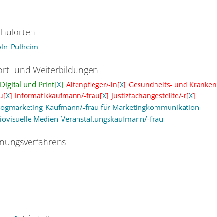
hulorten
öln
Pulheim
ort- und Weiterbildungen
igital und Print[
X
]
Altenpfleger/-in[
X
]
Gesundheits- und Krankenp
u[
X
]
Informatikkaufmann/-frau[
X
]
Justizfachangestellte/-r[
X
]
logmarketing
Kaufmann/-frau für Marketingkommunikation
iovisuelle Medien
Veranstaltungskaufmann/-frau
nungsverfahrens