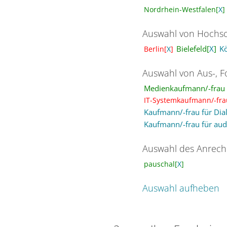
Nordrhein-Westfalen[
X
]
Auswahl von Hochsc
Bielefeld[
X
]
K
Berlin[
X
]
Auswahl von Aus-, F
Medienkaufmann/-frau D
IT-Systemkaufmann/-fra
Kaufmann/-frau für Dia
Kaufmann/-frau für aud
Auswahl des Anrech
pauschal[
X
]
Auswahl aufheben