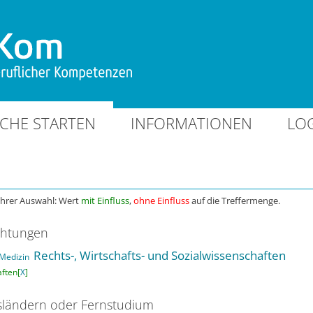
CHE STARTEN
INFORMATIONEN
LO
Ihrer Auswahl: Wert
mit Einfluss
,
ohne Einfluss
auf die Treffermenge.
chtungen
Rechts-, Wirtschafts- und Sozialwissenschaften
Medizin
ften[
X
]
ländern oder Fernstudium