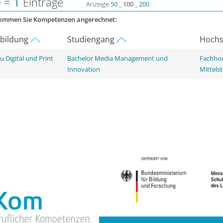
e =
1
Einträge
Anzeige
50
_
100
_
200
kommen Sie Kompetenzen angerechnet:
rbildung
Studiengang
Hochs
 Digital und Print
Bachelor Media Management und
Fachhoc
Innovation
Mittels