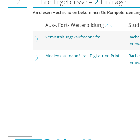
2
Ihre Ergebnisse =
2
Einträge
An diesen Hochschulen bekommen Sie Kompetenzen an
Aus-, Fort- Weiterbildung
Stud
Veranstaltungskaufmann/-frau
Bache
Innov
Medienkaufmann/-frau Digital und Print
Bache
Innov