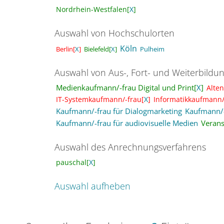
Nordrhein-Westfalen[
X
]
Auswahl von Hochschulorten
Köln
Bielefeld[
X
]
Pulheim
Berlin[
X
]
Auswahl von Aus-, Fort- und Weiterbildu
Medienkaufmann/-frau Digital und Print[
X
]
Alten
IT-Systemkaufmann/-frau[
X
]
Informatikkaufmann/
Kaufmann/-frau für Dialogmarketing
Kaufmann/-
Kaufmann/-frau für audiovisuelle Medien
Verans
Auswahl des Anrechnungsverfahrens
pauschal[
X
]
Auswahl aufheben