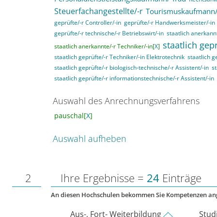
Steuerfachangestellte/-r
Tourismuskaufmann/
geprüfte/-r Controller/-in
geprüfte/-r Handwerksmeister/-in
geprüfte/-r technische/-r Betriebswirt/-in
staatlich anerkannt
staatlich gepr
staatlich anerkannte/-r Techniker/-in[
X
]
staatlich geprüfte/-r Techniker/-in Elektrotechnik
staatlich g
staatlich geprüfte/-r biologisch-technische/-r Assistent/-in
st
staatlich geprüfte/-r informationstechnische/-r Assistent/-in
Auswahl des Anrechnungsverfahrens
pauschal[
X
]
Auswahl aufheben
2
Ihre Ergebnisse =
24
Einträge
An diesen Hochschulen bekommen Sie Kompetenzen an
Aus-, Fort- Weiterbildung
Stud