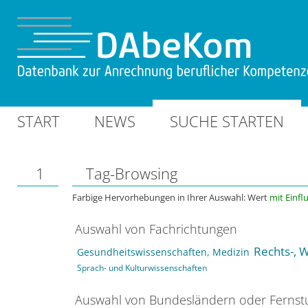
START
NEWS
SUCHE STARTEN
1
Tag-Browsing
Farbige Hervorhebungen in Ihrer Auswahl: Wert
mit Einfl
Auswahl von Fachrichtungen
Rechts-, W
Gesundheitswissenschaften, Medizin
Sprach- und Kulturwissenschaften
Auswahl von Bundesländern oder Ferns