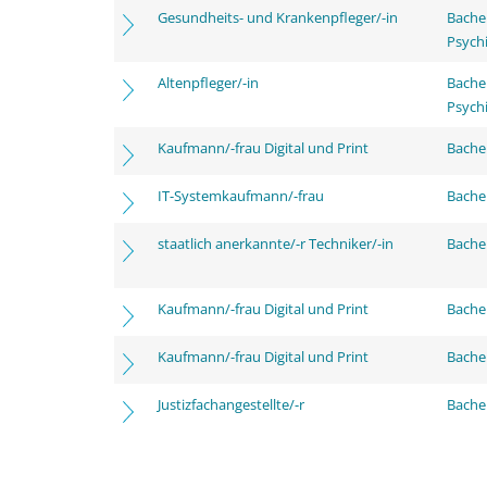
Gesundheits- und Krankenpfleger/-in
Bache
Psychi
Altenpfleger/-in
Bache
Psychi
Kaufmann/-frau Digital und Print
Bachel
IT-Systemkaufmann/-frau
Bachel
staatlich anerkannte/-r Techniker/-in
Bachel
Kaufmann/-frau Digital und Print
Bache
Kaufmann/-frau Digital und Print
Bachel
Justizfachangestellte/-r
Bachel