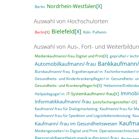
Nordrhein-Westfalen[
X
]
Berlin
Auswahl von Hochschulorten
Bielefeld[
X
]
Berlin[
X
]
Köln
Pulheim
Auswahl von Aus-, Fort- und Weiterbildu
Medienkaufmann/-frau Digital und Print[
X
]
geprüfte/-r techn
Bankkaufmann/
Automobilkaufmann/-frau
Bürokaufmann/-frau
Ergotherapeut/-in
Fachinformatiker/-
Gesundheits- und Kinderkrankenpfleger/-in
Gesundheits- un
Gesundheits- und Krankenpfleger/in[
X
]
Hebamme/Entbindun
Immobi
IT-Systemkaufmann/-frau[
X
]
Heilpädagoge/-in
Informatikkaufmann/-frau
Justizfachangestellte/-r[
X
]
Kaufmann/-frau für Dialogmarketing
Kaufmann/-frau für M
Kaufmann/-frau für Spedition und Logistikdienstleistung
Kau
Kaufma
Kaufmann/-frau im Gesundheitswesen
Mediengestalter/-in Digital und Print
Operationstechnische/r
Personaldienstleistungskaufmann/-frau
Rechtsanwa