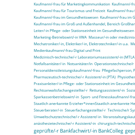
Kaufmann/-frau für Marketingkommunikation
Kaufmann/-fra
Kaufmann/-frau für Tourismus und Freizeit
Kaufmann/-frau 
Kaufmann/-frau im Gesundheitswesen
Kaufmann/-frau im 
Kaufmann/-frau im Groß und Außenhandel, Bereich Großha
Leiter/-in Pflege- oder Stationseinheit im Gesundheitswesen
Marketing-Betriebswirt/-in VWA
Masseur/-in oder medizinis
Mechatroniker/-in, Elektriker/-in, Elektrotechniker/-in u.a.
Me
Medienkaufmann/-frau Digital und Print
Medizinisch-technische/-r Laboratoriumsassistent/-in (MTLA
Notfallsanitäter/-in
Notsanitäter/in
Operationstechnische/r 
Personaldienstleistungskaufmann/-frau
Pflegefachperson, 
Pharmazeutisch-technische/-r Assistent/-in (PTA)
Physiother
Praxisanleiter/-in Pflege- oder Stationseinheit im Gesundhe
Rechtsanwaltsfachangestellte/-r
Rettungsassistent/-in
Sozia
Sparkassenbetriebswirt/-in
Sport- und Fitnesskaufmann/-fr
Staatlich anerkannte Erzieher*innenStaatlich anerkannte H
Steuerberater/-in
Steuerfachangestellte/-r
Technische/r Sy
Umweltschutztechnische/-r Assistent/-in
Veranstaltungskau
anästhesietechnische/-r Assistent/-in
chirurgisch-technische
geprüfte/-r Bankfachwirt/-in BankColleg
gepr