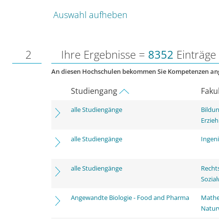
Auswahl aufheben
2
Ihre Ergebnisse =
8352
Einträge
An diesen Hochschulen bekommen Sie Kompetenzen an
Studiengang
Faku
alle Studiengänge
Bildu
Erzie
alle Studiengänge
Ingen
alle Studiengänge
Rechts
Sozia
Angewandte Biologie - Food and Pharma
Mathe
Natur