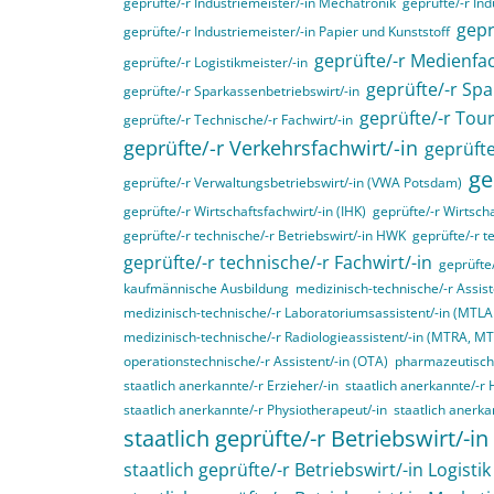
geprüfte/-r Industriemeister/-in Mechatronik
geprüfte/-r Ind
gepr
geprüfte/-r Industriemeister/-in Papier und Kunststoff
geprüfte/-r Medienfac
geprüfte/-r Logistikmeister/-in
geprüfte/-r Spa
geprüfte/-r Sparkassenbetriebswirt/-in
geprüfte/-r Tou
geprüfte/-r Technische/-r Fachwirt/-in
geprüfte/-r Verkehrsfachwirt/-in
geprüfte
ge
geprüfte/-r Verwaltungsbetriebswirt/-in (VWA Potsdam)
geprüfte/-r Wirtschaftsfachwirt/-in (IHK)
geprüfte/-r Wirtscha
geprüfte/-r technische/-r Betriebswirt/-in HWK
geprüfte/-r t
geprüfte/-r technische/-r Fachwirt/-in
geprüfte
kaufmännische Ausbildung
medizinisch-technische/-r Assist
medizinisch-technische/-r Laboratoriumsassistent/-in (MTL
medizinisch-technische/-r Radiologieassistent/-in (MTRA, M
operationstechnische/-r Assistent/-in (OTA)
pharmazeutisch-
staatlich anerkannte/-r Erzieher/-in
staatlich anerkannte/-r 
staatlich anerkannte/-r Physiotherapeut/-in
staatlich anerka
staatlich geprüfte/-r Betriebswirt/-in
staatlich geprüfte/-r Betriebswirt/-in Logistik