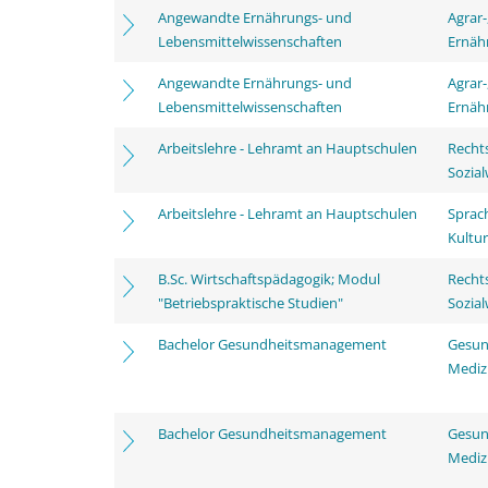
Angewandte Ernährungs- und
Agrar-
Lebensmittelwissenschaften
Ernäh
Angewandte Ernährungs- und
Agrar-
Lebensmittelwissenschaften
Ernäh
Arbeitslehre - Lehramt an Hauptschulen
Rechts
Sozia
Arbeitslehre - Lehramt an Hauptschulen
Sprac
Kultu
B.Sc. Wirtschaftspädagogik; Modul
Rechts
"Betriebspraktische Studien"
Sozia
Bachelor Gesundheitsmanagement
Gesun
Mediz
Bachelor Gesundheitsmanagement
Gesun
Mediz