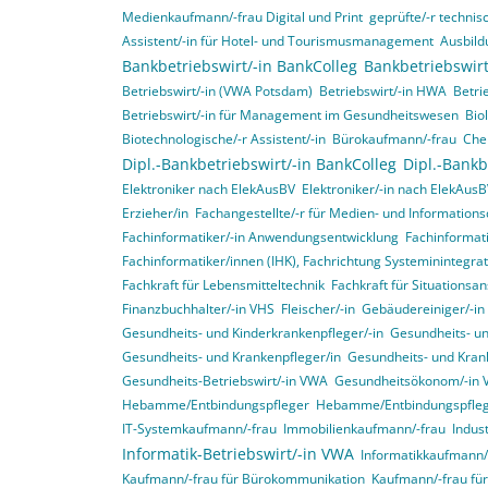
Medienkaufmann/-frau Digital und Print
geprüfte/-r technisc
Assistent/-in für Hotel- und Tourismusmanagement
Ausbild
Bankbetriebswirt/-in BankColleg
Bankbetriebswirt
Betriebswirt/-in (VWA Potsdam)
Betriebswirt/-in HWA
Betri
Betriebswirt/-in für Management im Gesundheitswesen
Bio
Biotechnologische/-r Assistent/-in
Bürokaufmann/-frau
Che
Dipl.-Bankbetriebswirt/-in BankColleg
Dipl.-Bankb
Elektroniker nach ElekAusBV
Elektroniker/-in nach ElekAus
Erzieher/in
Fachangestellte/-r für Medien- und Informations
Fachinformatiker/-in Anwendungsentwicklung
Fachinformat
Fachinformatiker/innen (IHK), Fachrichtung Systeminintegr
Fachkraft für Lebensmitteltechnik
Fachkraft für Situationsa
Finanzbuchhalter/-in VHS
Fleischer/-in
Gebäudereiniger/-in
Gesundheits- und Kinderkrankenpfleger/-in
Gesundheits- un
Gesundheits- und Krankenpfleger/in
Gesundheits- und Krank
Gesundheits-Betriebswirt/-in VWA
Gesundheitsökonom/-in
Hebamme/Entbindungspfleger
Hebamme/Entbindungspfle
IT-Systemkaufmann/-frau
Immobilienkaufmann/-frau
Indus
Informatik-Betriebswirt/-in VWA
Informatikkaufmann/
Kaufmann/-frau für Bürokommunikation
Kaufmann/-frau f