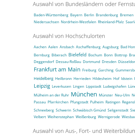
Auswahl von Bundesländern oder Ferns
Baden-Württemberg
Bayern
Berlin
Brandenburg
Bremen
Niedersachsen
Nordrhein-Westfalen
Rheinland-Pfalz
Saar
Auswahl von Hochschulorten
Aachen
Aalen
Ansbach
Aschaffenburg
Augsburg
Bad Hon
Bielefeld
Bernburg
Biberach
Bochum
Bonn
Bottrop
Br
Deggendorf
Dessau-Roßlau
Dortmund
Dresden
Düsseldor
Frankfurt am Main
Freiburg
Garching
Gummersb
Heidelberg
Heilbronn
Herrieden
Hildesheim
Hof
Idstein
Leipzig
Leverkusen
Lingen
Lippstadt
Ludwigshafen
Lün
München
Mülheim an der Ruhr
Münster
Neu-Ulm
N
Passau
Pfarrkirchen
Pfungstadt
Pulheim
Ratingen
Regens
Schneeberg
Schwerin
Schwäbisch Gmünd
Seligenstadt
Si
Velbert
Weihenstephan
Weißenburg
Wernigerode
Wiesba
Auswahl von Aus-, Fort- und Weiterbildu