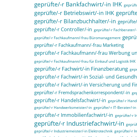
geprüfte/-r Bankfachwirt/-in IHK
geprüfte
geprüfte/-r Betriebswirt/-in IHK
geprüfte
geprüfte/-r Bilanzbuchhalter/-in
geprüfte/
geprüfte/-r Controller/-in
geprüfte/-r Fachberater/-
geprüf
geprüfte/-r Fachkaufmann/-frau Büromanagement
geprüfte/-r Fachkaufmann/-frau Marketing
geprüfte/-r Fachkaufmann/-frau Werbung 
geprüfte/-r Fachkaufmann/-frau für Einkauf und Logistik IHK
geprüfte/-r Fachwirt/-in Finanzberatung
gepr
geprüfte/-r Fachwirt/-in Sozial- und Gesund
geprüfte/-r Fachwirt/-in Versicherung und F
geprüfte/-r Fremdsprachenkorrespondent/-in
gep
geprüfte/-r Handelsfachwirt/-in
geprüfte/-r Hande
geprüfte/-r Handwerksmeister/-in
geprüfte/-r IT-Berater/-in
geprüfte/-r Immobilienfachwirt/-in
geprüfte/-r 
geprüfte/-r Industriefachwirt/-in
geprüf
geprüfte/-r Industriemeister/-in Elektrotechnik
geprüfte/-r I