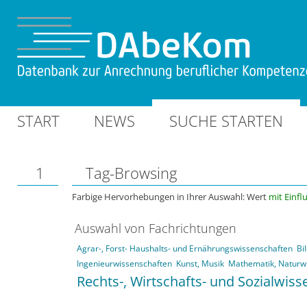
START
NEWS
SUCHE STARTEN
1
Tag-Browsing
Farbige Hervorhebungen in Ihrer Auswahl: Wert
mit Einfl
Auswahl von Fachrichtungen
Agrar-, Forst- Haushalts- und Ernährungswissenschaften
Bi
Ingenieurwissenschaften
Kunst, Musik
Mathematik, Naturw
Rechts-, Wirtschafts- und Sozialwis