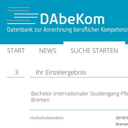
START
NEWS
SUCHE STARTEN
3
Ihr Einzelergebnis
Bachelor Internationaler Studiengang P
Bremen
Hochschulstandort:
28199 
Breme