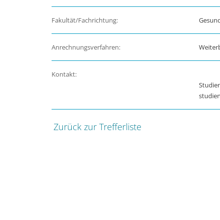
Fakultät/Fachrichtung:
Gesund
Anrechnungsverfahren:
Weiter
Kontakt:
Studie
studie
Zurück zur Trefferliste