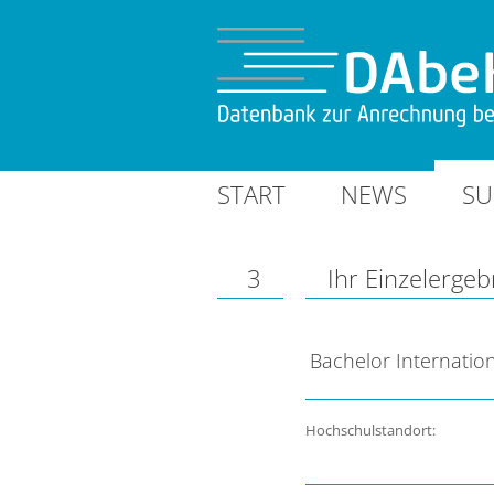
START
NEWS
SU
3
Ihr Einzelergeb
Bachelor Internatio
Hochschulstandort: