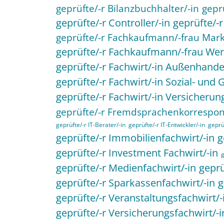
geprüfte/-r Bilanzbuchhalter/-in
gepr
geprüfte/-r Controller/-in
geprüfte/-
geprüfte/-r Fachkaufmann/-frau Mark
geprüfte/-r Fachkaufmann/-frau W
geprüfte/-r Fachwirt/-in Außenhande
geprüfte/-r Fachwirt/-in Sozial- un
geprüfte/-r Fachwirt/-in Versicheru
geprüfte/-r Fremdsprachenkorrespon
geprüfte/-r IT-Berater/-in
geprüfte/-r IT-Entwickler/-in
geprüf
geprüfte/-r Immobilienfachwirt/-in
g
geprüfte/-r Investment Fachwirt/-in
g
geprüfte/-r Medienfachwirt/-in
geprü
geprüfte/-r Sparkassenfachwirt/-in
g
geprüfte/-r Veranstaltungsfachwirt/-
geprüfte/-r Versicherungsfachwirt/-i