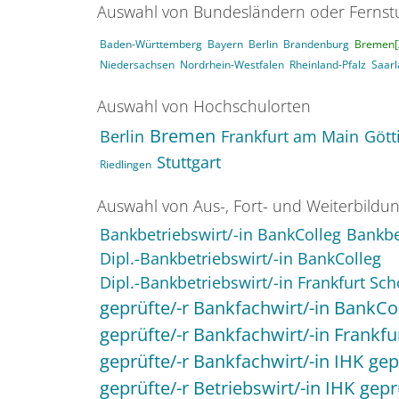
Auswahl von Bundesländern oder Ferns
Baden-Württemberg
Bayern
Berlin
Brandenburg
Bremen[
Niedersachsen
Nordrhein-Westfalen
Rheinland-Pfalz
Saar
Auswahl von Hochschulorten
Bremen
Berlin
Frankfurt am Main
Gött
Stuttgart
Riedlingen
Auswahl von Aus-, Fort- und Weiterbildu
Bankbetriebswirt/-in BankColleg
Bankbe
Dipl.-Bankbetriebswirt/-in BankColleg
Dipl.-Bankbetriebswirt/-in Frankfurt Sch
geprüfte/-r Bankfachwirt/-in BankCo
geprüfte/-r Bankfachwirt/-in Frankfu
geprüfte/-r Bankfachwirt/-in IHK
gep
geprüfte/-r Betriebswirt/-in IHK
gepr