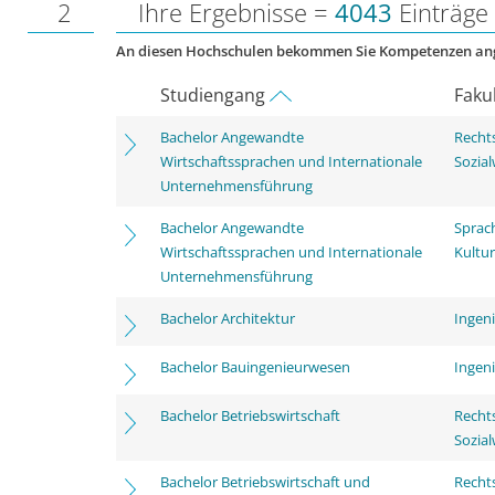
2
Ihre Ergebnisse =
4043
Einträge
An diesen Hochschulen bekommen Sie Kompetenzen an
Studiengang
Faku
Bachelor Angewandte
Rechts
Wirtschaftssprachen und Internationale
Sozia
Unternehmensführung
Bachelor Angewandte
Sprac
Wirtschaftssprachen und Internationale
Kultu
Unternehmensführung
Bachelor Architektur
Ingen
Bachelor Bauingenieurwesen
Ingen
Bachelor Betriebswirtschaft
Rechts
Sozia
Bachelor Betriebswirtschaft und
Rechts