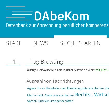
START
NEWS
SUCHE STARTEN
1
Tag-Browsing
Farbige Hervorhebungen in Ihrer Auswahl: Wert
mit Einfl
Auswahl von Fachrichtungen
Agrar-, Forst- Haushalts- und Ernährungswissenschaften
Ge
Rechts-, Wirts
Mathematik, Naturwissenschaften
Sprach- und Kulturwissenschaften