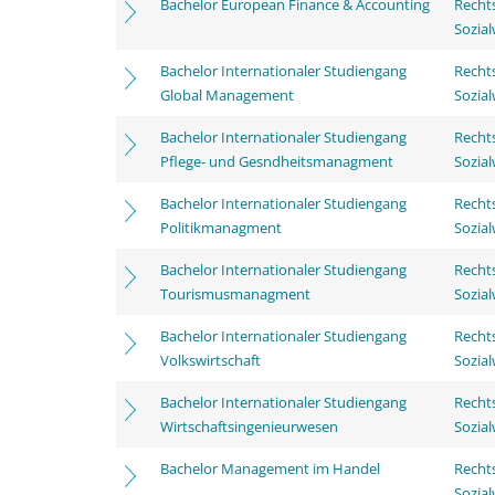
Bachelor European Finance & Accounting
Rechts
Sozia
Bachelor Internationaler Studiengang
Rechts
Global Management
Sozia
Bachelor Internationaler Studiengang
Rechts
Pflege- und Gesndheitsmanagment
Sozia
Bachelor Internationaler Studiengang
Rechts
Politikmanagment
Sozia
Bachelor Internationaler Studiengang
Rechts
Tourismusmanagment
Sozia
Bachelor Internationaler Studiengang
Rechts
Volkswirtschaft
Sozia
Bachelor Internationaler Studiengang
Rechts
Wirtschaftsingenieurwesen
Sozia
Bachelor Management im Handel
Rechts
Sozia