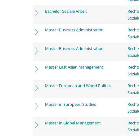
Bachelor Soziale Arbeit
Rechts
Sozia
Master Business Administration
Rechts
Sozia
Master Business Administration
Rechts
Sozia
Master East Asian Management
Rechts
Sozia
Master European and World Politics
Rechts
Sozia
Master in European Studies
Rechts
Sozia
Master in Global Management
Rechts
Sozia