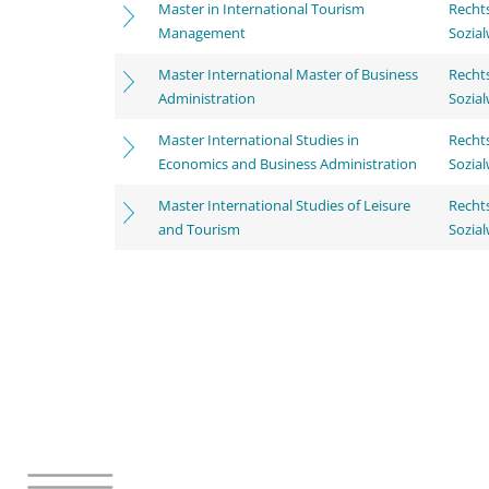
Master in International Tourism
Rechts
Management
Sozia
Master International Master of Business
Rechts
Administration
Sozia
Master International Studies in
Rechts
Economics and Business Administration
Sozia
Master International Studies of Leisure
Rechts
and Tourism
Sozia