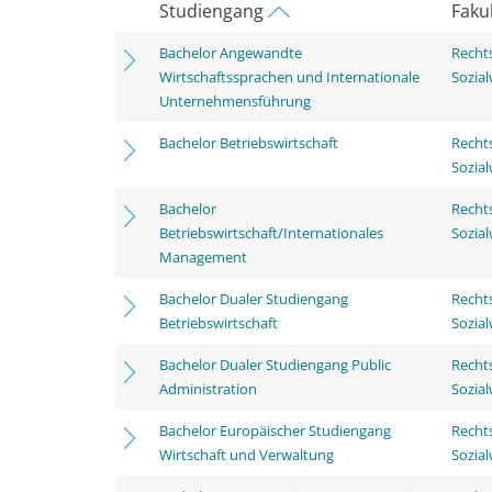
Studiengang
Faku
Bachelor Angewandte
Rechts
Wirtschaftssprachen und Internationale
Sozia
Unternehmensführung
Bachelor Betriebswirtschaft
Rechts
Sozia
Bachelor
Rechts
Betriebswirtschaft/Internationales
Sozia
Management
Bachelor Dualer Studiengang
Rechts
Betriebswirtschaft
Sozia
Bachelor Dualer Studiengang Public
Rechts
Administration
Sozia
Bachelor Europäischer Studiengang
Rechts
Wirtschaft und Verwaltung
Sozia