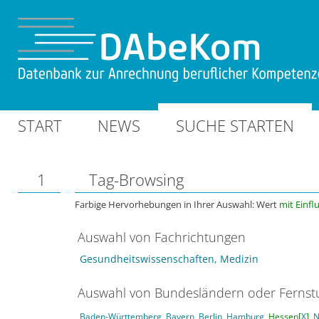
START
NEWS
SUCHE STARTEN
1
Tag-Browsing
Farbige Hervorhebungen in Ihrer Auswahl: Wert
mit Einfl
Auswahl von Fachrichtungen
Gesundheitswissenschaften, Medizin
Auswahl von Bundesländern oder Ferns
Baden-Württemberg
Bayern
Berlin
Hamburg
Hessen[
X
]
N