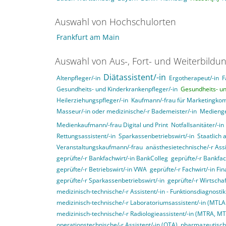
Auswahl von Hochschulorten
Frankfurt am Main
Auswahl von Aus-, Fort- und Weiterbildu
Diätassistent/-in
Altenpfleger/-in
Ergotherapeut/-in
F
Gesundheits- und Kinderkrankenpfleger/-in
Gesundheits- un
Heilerziehungspfleger/-in
Kaufmann/-frau für Marketingko
Masseur/-in oder medizinische/-r Bademeister/-in
Medienges
Medienkaufmann/-frau Digital und Print
Notfallsanitäter/-in
Rettungsassistent/-in
Sparkassenbetriebswirt/-in
Staatlich
Veranstaltungskaufmann/-frau
anästhesietechnische/-r Assi
geprüfte/-r Bankfachwirt/-in BankColleg
geprüfte/-r Bankfac
geprüfte/-r Betriebswirt/-in VWA
geprüfte/-r Fachwirt/-in F
geprüfte/-r Sparkassenbetriebswirt/-in
geprüfte/-r Wirtschaf
medizinisch-technische/-r Assistent/-in - Funktionsdiagnosti
medizinisch-technische/-r Laboratoriumsassistent/-in (MTL
medizinisch-technische/-r Radiologieassistent/-in (MTRA, M
operationstechnische/-r Assistent/-in (OTA)
pharmazeutisch-