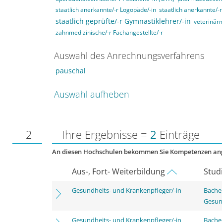
staatlich anerkannte/-r Logopäde/-in
staatlich anerkannte/-
staatlich geprüfte/-r Gymnastiklehrer/-in
veterinärm
zahnmedizinische/-r Fachangestellte/-r
Auswahl des Anrechnungsverfahrens
pauschal
Auswahl aufheben
2
Ihre Ergebnisse =
2
Einträge
An diesen Hochschulen bekommen Sie Kompetenzen an
Aus-, Fort- Weiterbildung
Stud
Gesundheits- und Krankenpfleger/-in
Bache
Gesun
Gesundheits- und Krankenpfleger/-in
Bachel