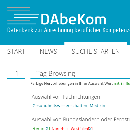
START
NEWS
SUCHE STARTEN
1
Tag-Browsing
Farbige Hervorhebungen in Ihrer Auswahl: Wert
mit Einfl
Auswahl von Fachrichtungen
Gesundheitswissenschaften, Medizin
Auswahl von Bundesländern oder Ferns
Berlin[
X
]
Nordrhein-Westfalen[
X
]