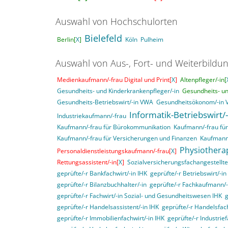
Auswahl von Hochschulorten
Bielefeld
Berlin[
X
]
Köln
Pulheim
Auswahl von Aus-, Fort- und Weiterbildu
Medienkaufmann/-frau Digital und Print[
X
]
Altenpfleger/-in[
Gesundheits- und Kinderkrankenpfleger/-in
Gesundheits- un
Gesundheits-Betriebswirt/-in VWA
Gesundheitsökonom/-in
Informatik-Betriebswirt/
Industriekaufmann/-frau
Kaufmann/-frau für Bürokommunikation
Kaufmann/-frau f
Kaufmann/-frau für Versicherungen und Finanzen
Kaufmann
Physiothera
Personaldienstleistungskaufmann/-frau[
X
]
Rettungsassistent/-in[
X
]
Sozialversicherungsfachangestellte
geprüfte/-r Bankfachwirt/-in IHK
geprüfte/-r Betriebswirt/-i
geprüfte/-r Bilanzbuchhalter/-in
geprüfte/-r Fachkaufmann/-f
geprüfte/-r Fachwirt/-in Sozial- und Gesundheitswesen IHK
g
geprüfte/-r Handelsassistent/-in IHK
geprüfte/-r Handelsfach
geprüfte/-r Immobilienfachwirt/-in IHK
geprüfte/-r Industrief