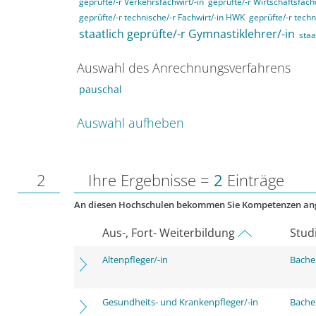
geprüfte/-r Verkehrsfachwirt/-in
geprüfte/-r Wirtschaftsfachw
geprüfte/-r technische/-r Fachwirt/-in HWK
geprüfte/-r techn
staatlich geprüfte/-r Gymnastiklehrer/-in
staa
Auswahl des Anrechnungsverfahrens
pauschal
Auswahl aufheben
2
Ihre Ergebnisse =
2
Einträge
An diesen Hochschulen bekommen Sie Kompetenzen an
Aus-, Fort- Weiterbildung
Stud
Altenpfleger/-in
Bachel
Gesundheits- und Krankenpfleger/-in
Bachel