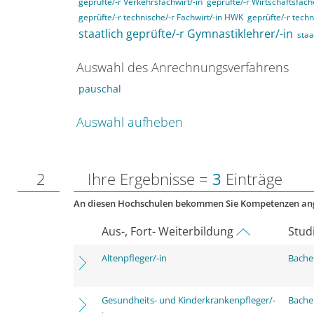
geprüfte/-r Verkehrsfachwirt/-in
geprüfte/-r Wirtschaftsfachw
geprüfte/-r technische/-r Fachwirt/-in HWK
geprüfte/-r techn
staatlich geprüfte/-r Gymnastiklehrer/-in
staa
Auswahl des Anrechnungsverfahrens
pauschal
Auswahl aufheben
2
Ihre Ergebnisse =
3
Einträge
An diesen Hochschulen bekommen Sie Kompetenzen an
Aus-, Fort- Weiterbildung
Stud
Altenpfleger/-in
Bachel
Gesundheits- und Kinderkrankenpfleger/-
Bachel