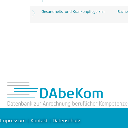
in
Gesundheits- und Krankenpfleger/-in
Bachel
Impressum
Kontakt
Datenschutz
|
|