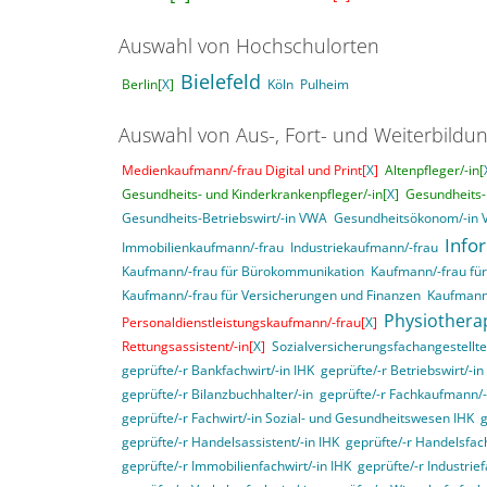
Auswahl von Hochschulorten
Bielefeld
Berlin[
X
]
Köln
Pulheim
Auswahl von Aus-, Fort- und Weiterbildu
Medienkaufmann/-frau Digital und Print[
X
]
Altenpfleger/-in[
Gesundheits- und Kinderkrankenpfleger/-in[
X
]
Gesundheits-
Gesundheits-Betriebswirt/-in VWA
Gesundheitsökonom/-in
Info
Immobilienkaufmann/-frau
Industriekaufmann/-frau
Kaufmann/-frau für Bürokommunikation
Kaufmann/-frau f
Kaufmann/-frau für Versicherungen und Finanzen
Kaufmann
Physiothera
Personaldienstleistungskaufmann/-frau[
X
]
Rettungsassistent/-in[
X
]
Sozialversicherungsfachangestellte
geprüfte/-r Bankfachwirt/-in IHK
geprüfte/-r Betriebswirt/-i
geprüfte/-r Bilanzbuchhalter/-in
geprüfte/-r Fachkaufmann/-f
geprüfte/-r Fachwirt/-in Sozial- und Gesundheitswesen IHK
g
geprüfte/-r Handelsassistent/-in IHK
geprüfte/-r Handelsfach
geprüfte/-r Immobilienfachwirt/-in IHK
geprüfte/-r Industrief