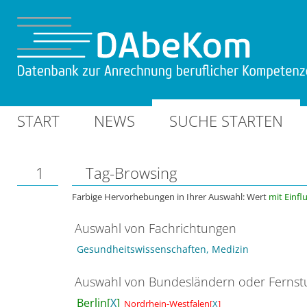
START
NEWS
SUCHE STARTEN
1
Tag-Browsing
Farbige Hervorhebungen in Ihrer Auswahl: Wert
mit Einfl
Auswahl von Fachrichtungen
Gesundheitswissenschaften, Medizin
Auswahl von Bundesländern oder Ferns
Berlin[
X
]
Nordrhein-Westfalen[
X
]