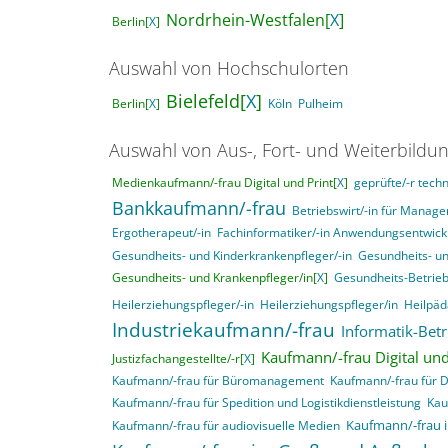
Nordrhein-Westfalen[
X
]
Berlin[
X
]
Auswahl von Hochschulorten
Bielefeld[
X
]
Berlin[
X
]
Köln
Pulheim
Auswahl von Aus-, Fort- und Weiterbildu
Medienkaufmann/-frau Digital und Print[
X
]
geprüfte/-r techn
Bankkaufmann/-frau
Betriebswirt/-in für Mana
Ergotherapeut/-in
Fachinformatiker/-in Anwendungsentwick
Gesundheits- und Kinderkrankenpfleger/-in
Gesundheits- un
Gesundheits- und Krankenpfleger/in[
X
]
Gesundheits-Betrieb
Heilerziehungspfleger/-in
Heilerziehungspfleger/in
Heilpäd
Industriekaufmann/-frau
Informatik-Betr
Kaufmann/-frau Digital und
Justizfachangestellte/-r[
X
]
Kaufmann/-frau für Büromanagement
Kaufmann/-frau für 
Kaufmann/-frau für Spedition und Logistikdienstleistung
Kau
Kaufmann/-frau 
Kaufmann/-frau für audiovisuelle Medien