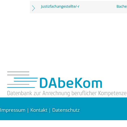
Justizfachangestellte/-r
Bachel
Impressum
Kontakt
Datenschutz
|
|