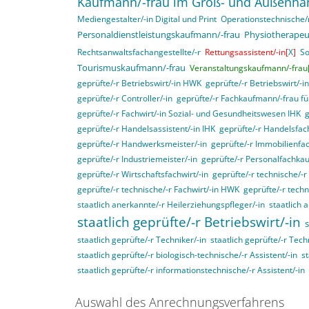
Kaufmann/-frau im Groß- und Außenha
Mediengestalter/-in Digital und Print
Operationstechnische/r
Personaldienstleistungskaufmann/-frau
Physiotherapeu
Rechtsanwaltsfachangestellte/-r
Rettungsassistent/-in[
X
]
So
Tourismuskaufmann/-frau
Veranstaltungskaufmann/-frau
geprüfte/-r Betriebswirt/-in HWK
geprüfte/-r Betriebswirt/-i
geprüfte/-r Controller/-in
geprüfte/-r Fachkaufmann/-frau für
geprüfte/-r Fachwirt/-in Sozial- und Gesundheitswesen IHK
g
geprüfte/-r Handelsassistent/-in IHK
geprüfte/-r Handelsfach
geprüfte/-r Handwerksmeister/-in
geprüfte/-r Immobilienfac
geprüfte/-r Industriemeister/-in
geprüfte/-r Personalfachka
geprüfte/-r Wirtschaftsfachwirt/-in
geprüfte/-r technische/-r 
geprüfte/-r technische/-r Fachwirt/-in HWK
geprüfte/-r techn
staatlich anerkannte/-r Heilerziehungspfleger/-in
staatlich 
staatlich geprüfte/-r Betriebswirt/-in
s
staatlich geprüfte/-r Techniker/-in
staatlich geprüfte/-r Tech
staatlich geprüfte/-r biologisch-technische/-r Assistent/-in
st
staatlich geprüfte/-r informationstechnische/-r Assistent/-in
Auswahl des Anrechnungsverfahrens