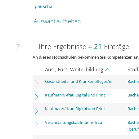
pauschal
Auswahl aufheben
2
Ihre Ergebnisse =
21
Einträge
An diesen Hochschulen bekommen Sie Kompetenzen an
Aus-, Fort- Weiterbildung
Stud
Gesundheits- und Krankenpfleger/in
Bachel
Kaufmann/-frau Digital und Print
Bachel
Kaufmann/-frau Digital und Print
Bachel
Veranstaltungskaufmann/-frau
Bachel
(beruf