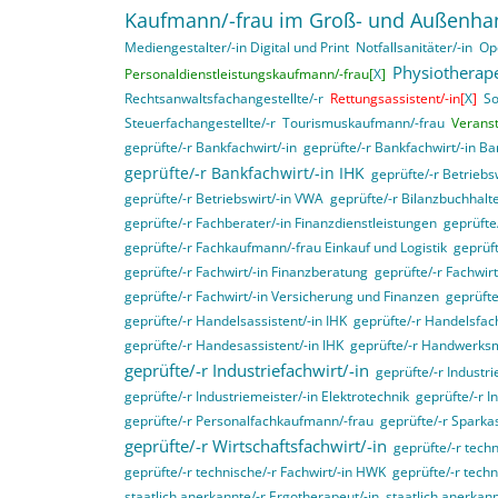
Kaufmann/-frau im Groß- und Außenha
Mediengestalter/-in Digital und Print
Notfallsanitäter/-in
Op
Physiotherape
Personaldienstleistungskaufmann/-frau[
X
]
Rechtsanwaltsfachangestellte/-r
Rettungsassistent/-in[
X
]
So
Steuerfachangestellte/-r
Tourismuskaufmann/-frau
Verans
geprüfte/-r Bankfachwirt/-in
geprüfte/-r Bankfachwirt/-in B
geprüfte/-r Bankfachwirt/-in IHK
geprüfte/-r Betriebs
geprüfte/-r Betriebswirt/-in VWA
geprüfte/-r Bilanzbuchhalte
geprüfte/-r Fachberater/-in Finanzdienstleistungen
geprüft
geprüfte/-r Fachkaufmann/-frau Einkauf und Logistik
geprüft
geprüfte/-r Fachwirt/-in Finanzberatung
geprüfte/-r Fachwir
geprüfte/-r Fachwirt/-in Versicherung und Finanzen
geprüfte
geprüfte/-r Handelsassistent/-in IHK
geprüfte/-r Handelsfach
geprüfte/-r Handesassistent/-in IHK
geprüfte/-r Handwerksm
geprüfte/-r Industriefachwirt/-in
geprüfte/-r Industri
geprüfte/-r Industriemeister/-in Elektrotechnik
geprüfte/-r I
geprüfte/-r Personalfachkaufmann/-frau
geprüfte/-r Sparka
geprüfte/-r Wirtschaftsfachwirt/-in
geprüfte/-r techn
geprüfte/-r technische/-r Fachwirt/-in HWK
geprüfte/-r techn
staatlich anerkannte/-r Ergotherapeut/-in
staatlich anerkann