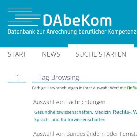
START
NEWS
SUCHE STARTEN
1
Tag-Browsing
Farbige Hervorhebungen in Ihrer Auswahl: Wert
mit Einfl
Auswahl von Fachrichtungen
Rechts-, W
Gesundheitswissenschaften, Medizin
Sprach- und Kulturwissenschaften
Auswahl von Bundesländern oder Ferns