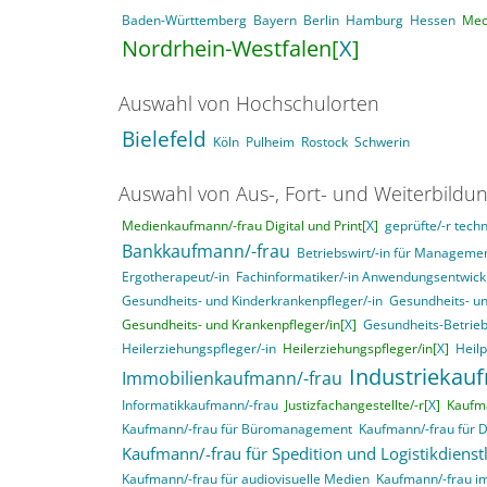
Baden-Württemberg
Bayern
Berlin
Hamburg
Hessen
Mec
Nordrhein-Westfalen[
X
]
Auswahl von Hochschulorten
Bielefeld
Köln
Pulheim
Rostock
Schwerin
Auswahl von Aus-, Fort- und Weiterbildu
Medienkaufmann/-frau Digital und Print[
X
]
geprüfte/-r techn
Bankkaufmann/-frau
Betriebswirt/-in für Managem
Ergotherapeut/-in
Fachinformatiker/-in Anwendungsentwick
Gesundheits- und Kinderkrankenpfleger/-in
Gesundheits- un
Gesundheits- und Krankenpfleger/in[
X
]
Gesundheits-Betrieb
Heilerziehungspfleger/-in
Heilerziehungspfleger/in[
X
]
Heil
Industriekau
Immobilienkaufmann/-frau
Informatikkaufmann/-frau
Justizfachangestellte/-r[
X
]
Kaufma
Kaufmann/-frau für Büromanagement
Kaufmann/-frau für 
Kaufmann/-frau für Spedition und Logistikdienst
Kaufmann/-frau für audiovisuelle Medien
Kaufmann/-frau i