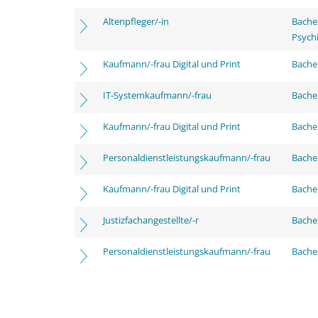
Altenpfleger/-in
Bache
Psychi
Kaufmann/-frau Digital und Print
Bachel
IT-Systemkaufmann/-frau
Bachel
Kaufmann/-frau Digital und Print
Bache
Personaldienstleistungskaufmann/-frau
Bache
Kaufmann/-frau Digital und Print
Bachel
Justizfachangestellte/-r
Bachel
Personaldienstleistungskaufmann/-frau
Bachel