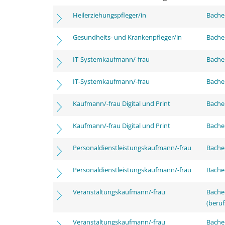
Heilerziehungspfleger/in
Bachel
Gesundheits- und Krankenpfleger/in
Bachel
IT-Systemkaufmann/-frau
Bachel
IT-Systemkaufmann/-frau
Bachel
Kaufmann/-frau Digital und Print
Bachel
Kaufmann/-frau Digital und Print
Bachel
Personaldienstleistungskaufmann/-frau
Bachel
Personaldienstleistungskaufmann/-frau
Bachel
Veranstaltungskaufmann/-frau
Bachel
(beruf
Veranstaltungskaufmann/-frau
Bache