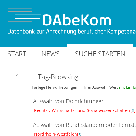
START
NEWS
SUCHE STARTEN
1
Tag-Browsing
Farbige Hervorhebungen in Ihrer Auswahl: Wert
mit Einfl
Auswahl von Fachrichtungen
Rechts-, Wirtschafts- und Sozialwissenschaften[
X
]
Auswahl von Bundesländern oder Ferns
Nordrhein-Westfalen[
X
]