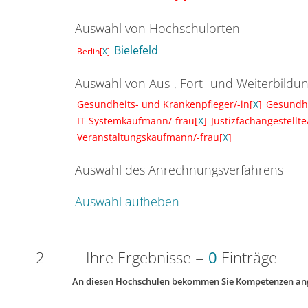
Auswahl von Hochschulorten
Bielefeld
Berlin[
X
]
Auswahl von Aus-, Fort- und Weiterbildu
Gesundheits- und Krankenpfleger/-in[
X
]
Gesundhe
IT-Systemkaufmann/-frau[
X
]
Justizfachangestellte/
Veranstaltungskaufmann/-frau[
X
]
Auswahl des Anrechnungsverfahrens
Auswahl aufheben
2
Ihre Ergebnisse =
0
Einträge
An diesen Hochschulen bekommen Sie Kompetenzen an