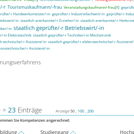
/-r
Tourismuskaufmann/-frau
Veranstaltungskaufmann/-frau[
X
]
geprüft
rüfte/-r Handwerksmeister/-in
geprüfte/-r Industriefachwirt/-in
geprüfte/-r Indu
iebswirt/-in
staatlich anerkannte/-r Erzieher/-in
staatlich anerkannte/-r Heilerzi
staatlich geprüfte/-r Betriebswirt/-in
iker/-in
r/-in Elektrotechnik
staatlich geprüfte/-r Techniker/-in Mechatronik
ch-technische/-r Assistent/-in
staatlich geprüfte/-r elektrotechnische/-r Assistent/
ionstechnische/-r Assistent/-in
nungsverfahrens
e =
23
Einträge
Anzeige
50
_
100
_
200
kommen Sie Kompetenzen angerechnet:
rbildung
Studiengang
Hochs