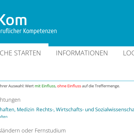
CHE STARTEN
INFORMATIONEN
LO
Ihrer Auswahl: Wert
mit Einfluss
,
ohne Einfluss
auf die Treffermenge.
chtungen
Rechts-, Wirtschafts- und Sozialwissensch
haften, Medizin
aften
ländern oder Fernstudium