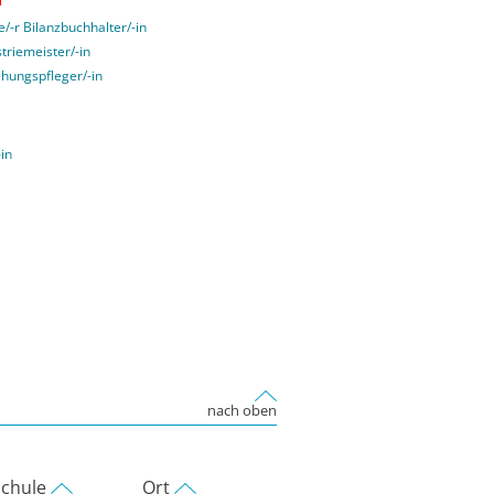
e/-r Bilanzbuchhalter/-in
striemeister/-in
ehungspfleger/-in
-in
nach oben
chule
Ort