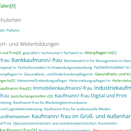
alen[
X
]
hulorten
öln
Pulheim
ort- und Weiterbildungen
Altenpfleger/-in[
X
]
 und Print[
X
]
geprüfte/-r technische/-r Fachwirt/-in
Bankkaufmann/-frau
frau
Betriebswirt/-in für Management im Ge
Fachinformatiker/-in
rapeut/-in
Fachinformatiker/-in Anwendungsentwicklung
Gesundheits- und Kr
enpfleger/-in
Gesundheits- und Kinderkrankenpfleger/in
ger/in[
X
]
Hebamme/Entbindungspfleger
Heilerziehungspfleger/-in
Heilerziehu
Industriekaufm
Immobilienkaufmann/-frau
kaufmann/-frau[
X
]
frau
Kaufmann/-frau Digital und Print
Justizfachangestellte/-r[
X
]
rketing
Kaufmann/-frau für Marketingkommunikation
und Logistikdienstleistung
Kaufmann/-frau für audiovisuelle Medien
Kaufmann/-frau im Groß- und Außenha
sundheitswesen
d Print
Operationstechnische/r und anästhesietechnische/r Assistent/in
skaufmann/-frau[
X
]
Rechtsanwaltsfachangestellte/-r
Rettungsassistent/-in[
X