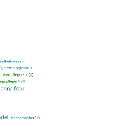
sundheitswesen
 Systemintegration
ankenpfleger/-in[
X
]
ngspfleger/in[
X
]
ann/-frau
ndel
Mechatroniker/-in
]