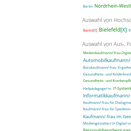
Nordrhein-Westf
Berlin
Auswahl von Hochsc
Bielefeld[
X
]
Berlin[
X
]
K
Auswahl von Aus-, F
Medienkaufmann/-frau Digital
Automobilkaufmann/-
Bürokaufmann/-frau
Ergothe
Gesundheits- und Kinderkrank
Gesundheits- und Krankenpfle
IT-System
Heilpädagoge/-in
Informatikkaufmann/-
Kaufmann/-frau für Dialogma
Kaufmann/-frau für Spedition 
Kaufmann/-frau im Ge
Mediengestalter/-in Digital un
Personaldienstleistung