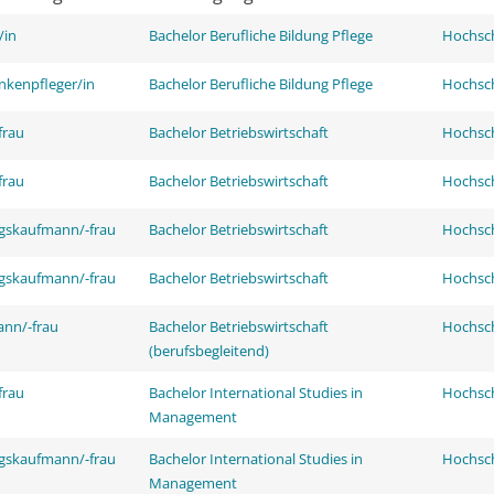
/in
Bachelor Berufliche Bildung Pflege
Hochsch
nkenpfleger/in
Bachelor Berufliche Bildung Pflege
Hochsch
frau
Bachelor Betriebswirtschaft
Hochsch
frau
Bachelor Betriebswirtschaft
Hochsch
ngskaufmann/-frau
Bachelor Betriebswirtschaft
Hochsch
ngskaufmann/-frau
Bachelor Betriebswirtschaft
Hochsch
ann/-frau
Bachelor Betriebswirtschaft
Hochsch
(berufsbegleitend)
frau
Bachelor International Studies in
Hochsch
Management
ngskaufmann/-frau
Bachelor International Studies in
Hochsch
Management