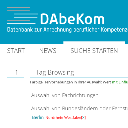
START
NEWS
SUCHE STARTEN
1
Tag-Browsing
Farbige Hervorhebungen in Ihrer Auswahl: Wert
mit Einfl
Auswahl von Fachrichtungen
Auswahl von Bundesländern oder Ferns
Berlin
Nordrhein-Westfalen[
X
]