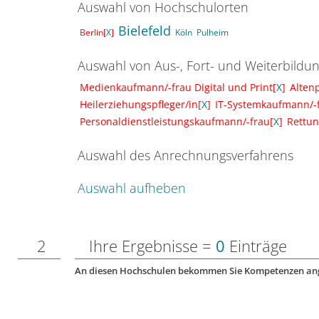
Auswahl von Hochschulorten
Bielefeld
Berlin[
X
]
Köln
Pulheim
Auswahl von Aus-, Fort- und Weiterbildu
Medienkaufmann/-frau Digital und Print[
X
]
Altenp
Heilerziehungspfleger/in[
X
]
IT-Systemkaufmann/-
Personaldienstleistungskaufmann/-frau[
X
]
Rettun
Auswahl des Anrechnungsverfahrens
Auswahl aufheben
2
Ihre Ergebnisse =
0
Einträge
An diesen Hochschulen bekommen Sie Kompetenzen an