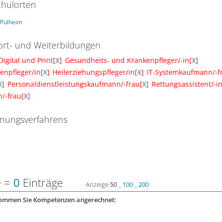
hulorten
Pulheim
ort- und Weiterbildungen
gital und Print[
X
]
Gesundheits- und Krankenpfleger/-in[
X
]
enpfleger/in[
X
]
Heilerziehungspfleger/in[
X
]
IT-Systemkaufmann/-f
X
]
Personaldienstleistungskaufmann/-frau[
X
]
Rettungsassistent/-in
/-frau[
X
]
nungsverfahrens
e =
0
Einträge
Anzeige
50
_
100
_
200
kommen Sie Kompetenzen angerechnet: