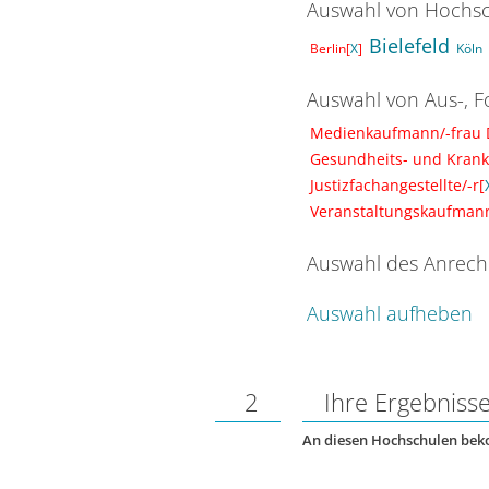
Auswahl von Hochsc
Bielefeld
Berlin[
X
]
Köln
Auswahl von Aus-, F
Medienkaufmann/-frau Di
Gesundheits- und Krank
Justizfachangestellte/-r[
Veranstaltungskaufmann
Auswahl des Anrech
Auswahl aufheben
2
Ihre Ergebniss
An diesen Hochschulen be