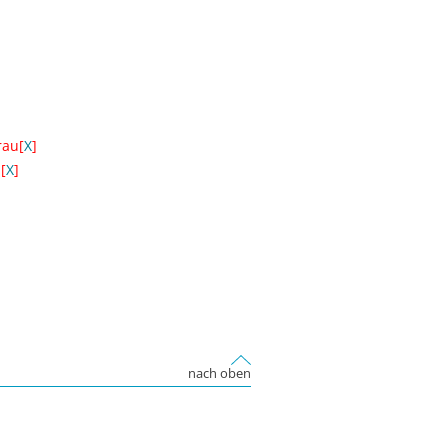
rau[
X
]
[
X
]
nach oben