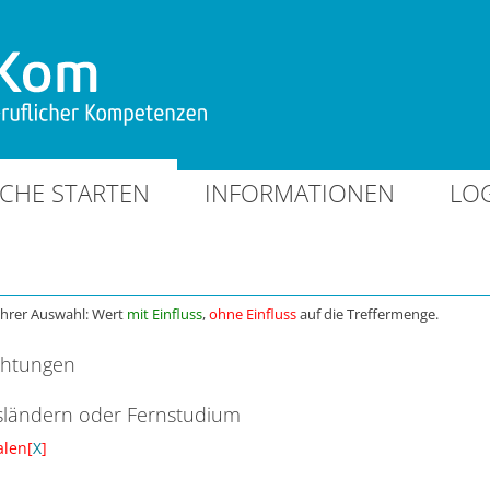
CHE STARTEN
INFORMATIONEN
LO
Ihrer Auswahl: Wert
mit Einfluss
,
ohne Einfluss
auf die Treffermenge.
chtungen
ländern oder Fernstudium
alen[
X
]