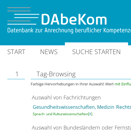
START
NEWS
SUCHE STARTEN
1
Tag-Browsing
Farbige Hervorhebungen in Ihrer Auswahl: Wert
mit Einfl
Auswahl von Fachrichtungen
Rechts
Gesundheitswissenschaften, Medizin
Sprach- und Kulturwissenschaften[
X
]
Auswahl von Bundesländern oder Ferns