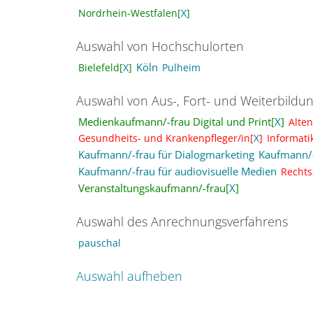
Nordrhein-Westfalen[
X
]
Auswahl von Hochschulorten
Köln
Bielefeld[
X
]
Pulheim
Auswahl von Aus-, Fort- und Weiterbildu
Medienkaufmann/-frau Digital und Print[
X
]
Alten
Gesundheits- und Krankenpfleger/in[
X
]
Informati
Kaufmann/-frau für Dialogmarketing
Kaufmann/-
Kaufmann/-frau für audiovisuelle Medien
Rechts
Veranstaltungskaufmann/-frau[
X
]
Auswahl des Anrechnungsverfahrens
pauschal
Auswahl aufheben