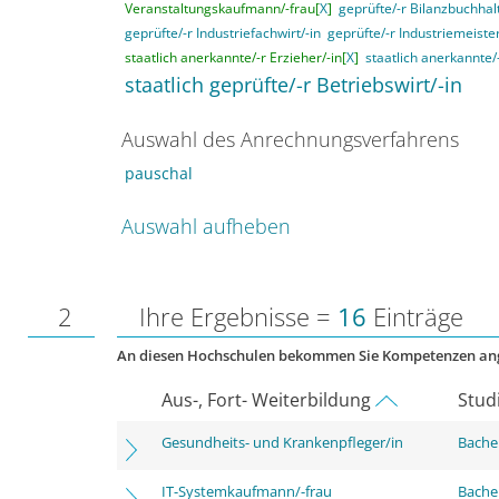
Veranstaltungskaufmann/-frau[
X
]
geprüfte/-r Bilanzbuchhalt
geprüfte/-r Industriefachwirt/-in
geprüfte/-r Industriemeister
staatlich anerkannte/-r Erzieher/-in[
X
]
staatlich anerkannte/
staatlich geprüfte/-r Betriebswirt/-in
Auswahl des Anrechnungsverfahrens
pauschal
Auswahl aufheben
2
Ihre Ergebnisse =
16
Einträge
An diesen Hochschulen bekommen Sie Kompetenzen an
Aus-, Fort- Weiterbildung
Stud
Gesundheits- und Krankenpfleger/in
Bachel
IT-Systemkaufmann/-frau
Bachel