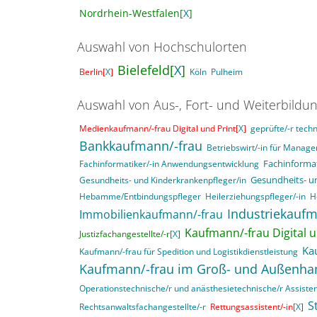
Nordrhein-Westfalen[
X
]
Auswahl von Hochschulorten
Bielefeld[
X
]
Berlin[
X
]
Köln
Pulheim
Auswahl von Aus-, Fort- und Weiterbildu
Medienkaufmann/-frau Digital und Print[
X
]
geprüfte/-r techn
Bankkaufmann/-frau
Betriebswirt/-in für Mana
Fachinformat
Fachinformatiker/-in Anwendungsentwicklung
Gesundheits- u
Gesundheits- und Kinderkrankenpfleger/in
Hebamme/Entbindungspfleger
Heilerziehungspfleger/-in
H
Industriekaufm
Immobilienkaufmann/-frau
Kaufmann/-frau Digital u
Justizfachangestellte/-r[
X
]
Ka
Kaufmann/-frau für Spedition und Logistikdienstleistung
Kaufmann/-frau im Groß- und Außenha
Operationstechnische/r und anästhesietechnische/r Assisten
S
Rechtsanwaltsfachangestellte/-r
Rettungsassistent/-in[
X
]