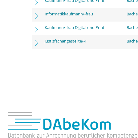
Kaufmann/-frau Digital und Print
Bache
Informatikkaufmann/-frau
Bachel
Kaufmann/-frau Digital und Print
Bachel
Justizfachangestellte/-r
Bachel