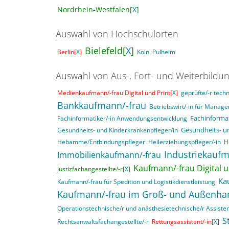
Nordrhein-Westfalen[
X
]
Auswahl von Hochschulorten
Bielefeld[
X
]
Berlin[
X
]
Köln
Pulheim
Auswahl von Aus-, Fort- und Weiterbildu
Medienkaufmann/-frau Digital und Print[
X
]
geprüfte/-r techn
Bankkaufmann/-frau
Betriebswirt/-in für Mana
Fachinformat
Fachinformatiker/-in Anwendungsentwicklung
Gesundheits- u
Gesundheits- und Kinderkrankenpfleger/in
Hebamme/Entbindungspfleger
Heilerziehungspfleger/-in
H
Industriekaufm
Immobilienkaufmann/-frau
Kaufmann/-frau Digital u
Justizfachangestellte/-r[
X
]
Ka
Kaufmann/-frau für Spedition und Logistikdienstleistung
Kaufmann/-frau im Groß- und Außenha
Operationstechnische/r und anästhesietechnische/r Assisten
S
Rechtsanwaltsfachangestellte/-r
Rettungsassistent/-in[
X
]