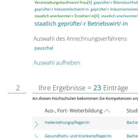
Veranstaltungskaufmann/-frau[
X
]
geprüfte/-r Bilanzbuchhalt
geprüfte/-r Industriefachwirt/-in
geprüfte/-r Industriemeister
staatlich anerkannte/-r Erzieher/-in[
X
]
staatlich anerkannte/
staatlich geprüfte/-r Betriebswirt/-in
Auswahl des Anrechnungsverfahrens
pauschal
Auswahl aufheben
2
Ihre Ergebnisse =
23
Einträge
An diesen Hochschulen bekommen Sie Kompetenzen an
Aus-, Fort- Weiterbildung
Stud
Heilerziehungspfleger/in
Bachel
Gesundheits- und Krankenpfleger/in
Bachel