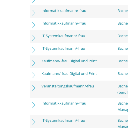
Informatikkaufmann/-frau
Bachel
Informatikkaufmann/-frau
Bachel
IT-Systemkaufmann/-frau
Bachel
IT-Systemkaufmann/-frau
Bachel
Kaufmann/-frau Digital und Print
Bachel
Kaufmann/-frau Digital und Print
Bachel
Veranstaltungskaufmann/-frau
Bachel
(beruf
Informatikkaufmann/-frau
Bachel
Mana
IT-Systemkaufmann/-frau
Bachel
Mana