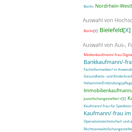
Nordrhein-Westf
Berlin
Auswahl von Hochsc
Bielefeld[
X
]
Berlin[
X
]
Auswahl von Aus-, F
Medienkaufmann/-frau Digital
Bankkaufmann/-fr
Fachinformatiker/-in Anwend
Gesundheits- und Kinderkran
Hebamme/Entbindungspfleg
Immobilienkaufmann/
K
Justizfachangestellte/-r[
X
]
Kaufmann/-frau für Spedition 
Kaufmann/-frau im
Operationstechnische/r und a
Rechtsanwaltsfachangestellte