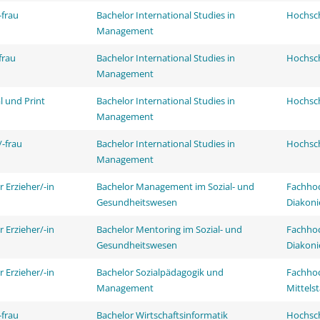
frau
Bachelor International Studies in
Hochsch
Management
frau
Bachelor International Studies in
Hochsch
Management
l und Print
Bachelor International Studies in
Hochsch
Management
-frau
Bachelor International Studies in
Hochsch
Management
r Erzieher/-in
Bachelor Management im Sozial- und
Fachhoc
Gesundheitswesen
Diakoni
r Erzieher/-in
Bachelor Mentoring im Sozial- und
Fachhoc
Gesundheitswesen
Diakoni
r Erzieher/-in
Bachelor Sozialpädagogik und
Fachhoc
Management
Mittels
frau
Bachelor Wirtschaftsinformatik
Hochsch