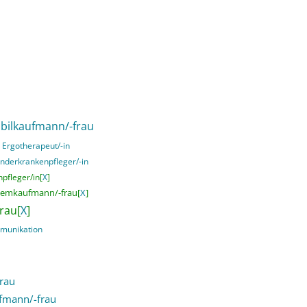
ilkaufmann/-frau
Ergotherapeut/-in
inderkrankenpfleger/-in
pfleger/in[
X
]
temkaufmann/-frau[
X
]
rau[
X
]
mmunikation
rau
fmann/-frau