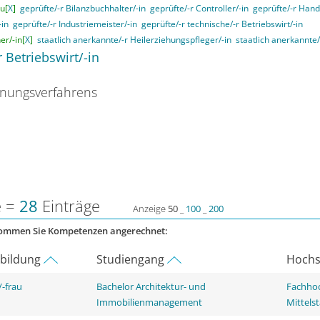
u[
X
]
geprüfte/-r Bilanzbuchhalter/-in
geprüfte/-r Controller/-in
geprüfte/-r Hand
-in
geprüfte/-r Industriemeister/-in
geprüfte/-r technische/-r Betriebswirt/-in
er/-in[
X
]
staatlich anerkannte/-r Heilerziehungspfleger/-in
staatlich anerkannte/
r Betriebswirt/-in
nungsverfahrens
e =
28
Einträge
Anzeige
50
_
100
_
200
kommen Sie Kompetenzen angerechnet:
rbildung
Studiengang
Hochs
-frau
Bachelor Architektur- und
Fachhoc
Immobilienmanagement
Mittels