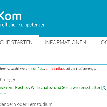
CHE STARTEN
INFORMATIONEN
LO
Ihrer Auswahl: Wert
mit Einfluss
,
ohne Einfluss
auf die Treffermenge.
chtungen
Rechts-, Wirtschafts- und Sozialwissenschaften[
X
]
Medizin[
X
]
aften
ländern oder Fernstudium