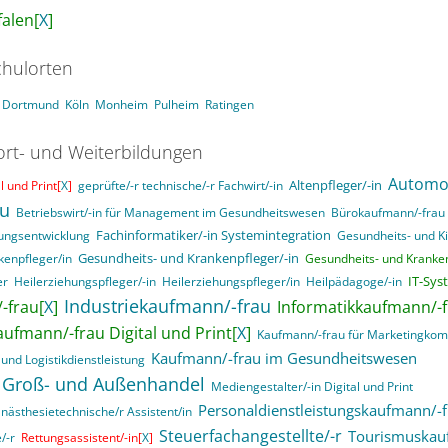
alen[
X
]
hulorten
Dortmund
Köln
Monheim
Pulheim
Ratingen
ort- und Weiterbildungen
Automob
Altenpfleger/-in
 und Print[
X
]
geprüfte/-r technische/-r Fachwirt/-in
au
Betriebswirt/-in für Management im Gesundheitswesen
Bürokaufmann/-frau
Fachinformatiker/-in Systemintegration
ungsentwicklung
Gesundheits- und K
Gesundheits- und Krankenpfleger/-in
kenpfleger/in
Gesundheits- und Kranken
IT-Sys
er
Heilerziehungspfleger/-in
Heilerziehungspfleger/in
Heilpädagoge/-in
Industriekaufmann/-frau
-frau[
X
]
Informatikkaufmann/-f
aufmann/-frau Digital und Print[
X
]
Kaufmann/-frau für Marketingko
Kaufmann/-frau im Gesundheitswesen
und Logistikdienstleistung
 Groß- und Außenhandel
Mediengestalter/-in Digital und Print
Personaldienstleistungskaufmann/-f
nästhesietechnische/r Assistent/in
Steuerfachangestellte/-r
Tourismuskau
/-r
Rettungsassistent/-in[
X
]