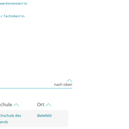
werksmeister/-in
-r Techniker/-in
nach oben
chule
Ort
hschule des
Bielefeld
tands