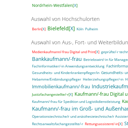
Nordrhein-Westfalen[
X
]
Auswahl von Hochschulorten
Bielefeld[
X
]
Berlin[
X
]
Köln
Pulheim
Auswahl von Aus-, Fort- und Weiterbildu
Medienkaufmann/-frau Digital und Print[
X
]
geprüfte/-r techn
Bankkaufmann/-frau
Betriebswirt/-in für Mana
Fachinformat
Fachinformatiker/-in Anwendungsentwicklung
Gesundheits- u
Gesundheits- und Kinderkrankenpfleger/in
Hebamme/Entbindungspfleger
Heilerziehungspfleger/-in
H
Industriekaufm
Immobilienkaufmann/-frau
Kaufmann/-frau Digital u
Justizfachangestellte/-r[
X
]
Ka
Kaufmann/-frau für Spedition und Logistikdienstleistung
Kaufmann/-frau im Groß- und Außenha
Operationstechnische/r und anästhesietechnische/r Assisten
S
Rechtsanwaltsfachangestellte/-r
Rettungsassistent/-in[
X
]