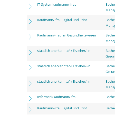
IT-Systemkaufmann/-frau
Bachel
Mana
Kaufmann/-frau Digital und Print
Bachel
Mana
Kaufmann/-frau im Gesundheitswesen
Bachel
Mana
staatlich anerkannte/-r Erzieher/-in
Bache
Gesun
staatlich anerkannte/-r Erzieher/-in
Bache
Gesun
staatlich anerkannte/-r Erzieher/-in
Bache
Mana
Informatikkaufmann/-frau
Bachel
Kaufmann/-frau Digital und Print
Bachel