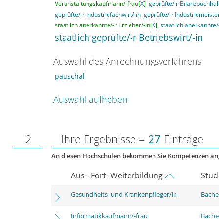
Veranstaltungskaufmann/-frau[
X
]
geprüfte/-r Bilanzbuchhalt
geprüfte/-r Industriefachwirt/-in
geprüfte/-r Industriemeister
staatlich anerkannte/-r Erzieher/-in[
X
]
staatlich anerkannte/
staatlich geprüfte/-r Betriebswirt/-in
Auswahl des Anrechnungsverfahrens
pauschal
Auswahl aufheben
2
Ihre Ergebnisse =
27
Einträge
An diesen Hochschulen bekommen Sie Kompetenzen an
Aus-, Fort- Weiterbildung
Stud
Gesundheits- und Krankenpfleger/in
Bachel
Informatikkaufmann/-frau
Bachel