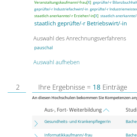
Veranstaltungskaufmann/-frau[
X
]
geprüfte/-r Bilanzbuchhalt
geprüfte/-r Industriefachwirt/-in
geprüfte/-r Industriemeister
staatlich anerkannte/-r Erzieher/-in[
X
]
staatlich anerkannte/
staatlich geprüfte/-r Betriebswirt/-in
Auswahl des Anrechnungsverfahrens
pauschal
Auswahl aufheben
2
Ihre Ergebnisse =
18
Einträge
An diesen Hochschulen bekommen Sie Kompetenzen an
Aus-, Fort- Weiterbildung
Stud
Gesundheits- und Krankenpfleger/in
Bachel
Informatikkaufmann/-frau
Bachel