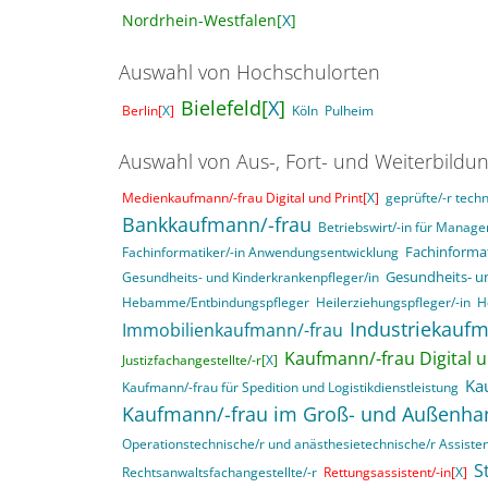
Nordrhein-Westfalen[
X
]
Auswahl von Hochschulorten
Bielefeld[
X
]
Berlin[
X
]
Köln
Pulheim
Auswahl von Aus-, Fort- und Weiterbildu
Medienkaufmann/-frau Digital und Print[
X
]
geprüfte/-r techn
Bankkaufmann/-frau
Betriebswirt/-in für Mana
Fachinformat
Fachinformatiker/-in Anwendungsentwicklung
Gesundheits- u
Gesundheits- und Kinderkrankenpfleger/in
Hebamme/Entbindungspfleger
Heilerziehungspfleger/-in
H
Industriekaufm
Immobilienkaufmann/-frau
Kaufmann/-frau Digital u
Justizfachangestellte/-r[
X
]
Ka
Kaufmann/-frau für Spedition und Logistikdienstleistung
Kaufmann/-frau im Groß- und Außenha
Operationstechnische/r und anästhesietechnische/r Assisten
S
Rechtsanwaltsfachangestellte/-r
Rettungsassistent/-in[
X
]