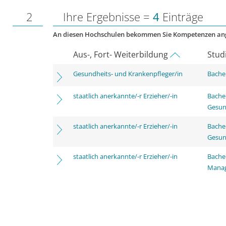
2
Ihre Ergebnisse =
4
Einträge
An diesen Hochschulen bekommen Sie Kompetenzen an
Aus-, Fort- Weiterbildung
Stud
Gesundheits- und Krankenpfleger/in
Bachel
staatlich anerkannte/-r Erzieher/-in
Bache
Gesun
staatlich anerkannte/-r Erzieher/-in
Bache
Gesun
staatlich anerkannte/-r Erzieher/-in
Bache
Mana