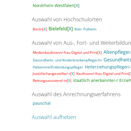
Nordrhein-Westfalen[
X
]
Auswahl von Hochschulorten
Bielefeld[
X
]
Berlin[
X
]
Köln
Pulheim
Auswahl von Aus-, Fort- und Weiterbildu
Altenpfleger
Medienkaufmann/-frau Digital und Print[
X
]
Gesundheits
Gesundheits- und Kinderkrankenpfleger/in
Heilerziehungspfleger/-
Hebamme/Entbindungspfleger
Justizfachangestellte/-r[
X
]
Kaufmann/-frau Digital und Print[
staatlich anerkannte/-r Erzieh
Rettungsassistent/-in[
X
]
Auswahl des Anrechnungsverfahrens
pauschal
Auswahl aufheben