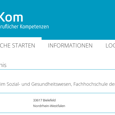
CHE STARTEN
INFORMATIONEN
LO
nis
 im Sozial- und Gesundheitswesen, Fachhochschule de
33617 Bielefeld
Nordrhein-Westfalen