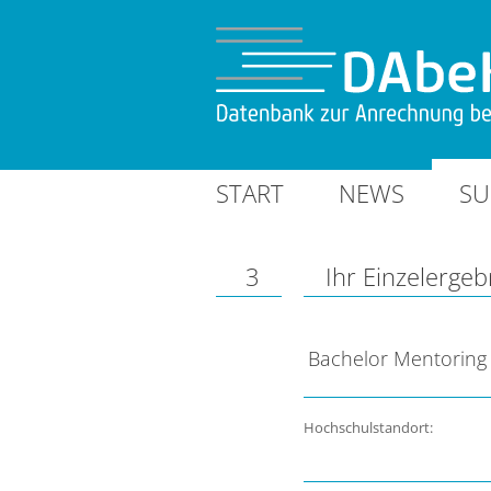
START
NEWS
SU
3
Ihr Einzelergeb
Bachelor Mentoring
Hochschulstandort: