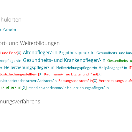
hulorten
n
Pulheim
ort- und Weiterbildungen
Altenpfleger/-in
Ergotherapeut/-in
 und Print[
X
]
Gesundheits- und Kin
Gesundheits- und Krankenpfleger/-in
kenpfleger/in
Gesundheits- u
Heilerziehungspfleger/-in
er
Heilerziehungspfleger/in
Heilpädagoge/-in
I
Justizfachangestellte/-r[
X
]
Kaufmann/-frau Digital und Print[
X
]
nästhesietechnische/r Assistent/in
Rettungsassistent/-in[
X
]
Veranstaltungskauf
rzieher/-in[
X
]
staatlich anerkannte/-r Heilerziehungspfleger/-in
nungsverfahrens