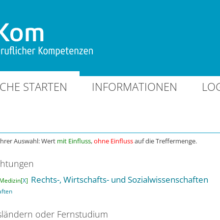
CHE STARTEN
INFORMATIONEN
LO
Ihrer Auswahl: Wert
mit Einfluss
,
ohne Einfluss
auf die Treffermenge.
chtungen
Rechts-, Wirtschafts- und Sozialwissenschaften
Medizin[
X
]
aften
ländern oder Fernstudium