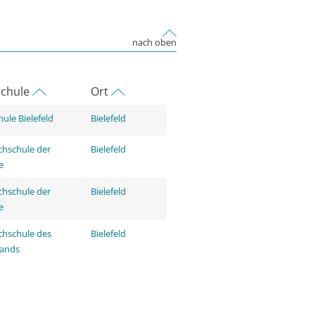
nach oben
chule
Ort
ule Bielefeld
Bielefeld
hschule der
Bielefeld
e
hschule der
Bielefeld
e
hschule des
Bielefeld
tands