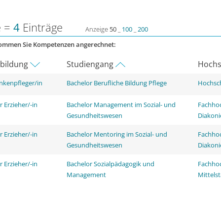
e =
4
Einträge
Anzeige
50
_
100
_
200
kommen Sie Kompetenzen angerechnet:
rbildung
Studiengang
Hochs
nkenpfleger/in
Bachelor Berufliche Bildung Pflege
Hochsch
r Erzieher/-in
Bachelor Management im Sozial- und
Fachhoc
Gesundheitswesen
Diakoni
r Erzieher/-in
Bachelor Mentoring im Sozial- und
Fachhoc
Gesundheitswesen
Diakoni
r Erzieher/-in
Bachelor Sozialpädagogik und
Fachhoc
Management
Mittels