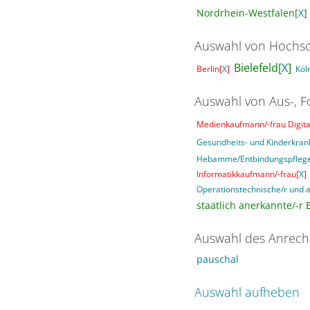
Nordrhein-Westfalen[
X
]
Auswahl von Hochsc
Bielefeld[
X
]
Berlin[
X
]
Köl
Auswahl von Aus-, F
Medienkaufmann/-frau Digital
Gesundheits- und Kinderkran
Hebamme/Entbindungspfleg
Informatikkaufmann/-frau[
X
]
Operationstechnische/r und a
staatlich anerkannte/-r E
Auswahl des Anrech
pauschal
Auswahl aufheben