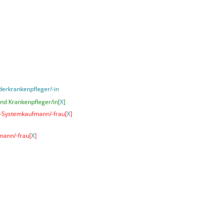
derkrankenpfleger/-in
nd Krankenpfleger/in[
X
]
T-Systemkaufmann/-frau[
X
]
mann/-frau[
X
]