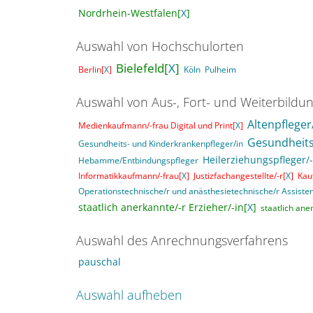
Nordrhein-Westfalen[
X
]
Auswahl von Hochschulorten
Bielefeld[
X
]
Berlin[
X
]
Köln
Pulheim
Auswahl von Aus-, Fort- und Weiterbildu
Altenpfleger
Medienkaufmann/-frau Digital und Print[
X
]
Gesundheits
Gesundheits- und Kinderkrankenpfleger/in
Heilerziehungspfleger/-
Hebamme/Entbindungspfleger
Informatikkaufmann/-frau[
X
]
Justizfachangestellte/-r[
X
]
Kau
Operationstechnische/r und anästhesietechnische/r Assisten
staatlich anerkannte/-r Erzieher/-in[
X
]
staatlich ane
Auswahl des Anrechnungsverfahrens
pauschal
Auswahl aufheben