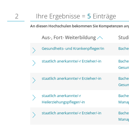
2
Ihre Ergebnisse =
5
Einträge
An diesen Hochschulen bekommen Sie Kompetenzen an
Aus-, Fort- Weiterbildung
Stud
Gesundheits- und Krankenpfleger/in
Bachel
staatlich anerkannte/-r Erzieher/-in
Bache
Gesun
staatlich anerkannte/-r Erzieher/-in
Bache
Gesun
staatlich anerkannte/-r
Bache
Heilerziehungspfleger/-in
Mana
staatlich anerkannte/-r Erzieher/-in
Bache
Mana