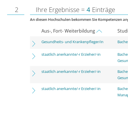
2
Ihre Ergebnisse =
4
Einträge
An diesen Hochschulen bekommen Sie Kompetenzen an
Aus-, Fort- Weiterbildung
Stud
Gesundheits- und Krankenpfleger/in
Bachel
staatlich anerkannte/-r Erzieher/-in
Bache
Gesun
staatlich anerkannte/-r Erzieher/-in
Bache
Gesun
staatlich anerkannte/-r Erzieher/-in
Bache
Mana