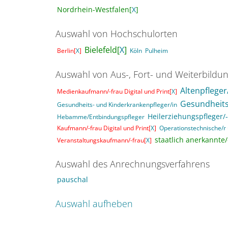
Nordrhein-Westfalen[
X
]
Auswahl von Hochschulorten
Bielefeld[
X
]
Berlin[
X
]
Köln
Pulheim
Auswahl von Aus-, Fort- und Weiterbildu
Altenpfleger
Medienkaufmann/-frau Digital und Print[
X
]
Gesundheits
Gesundheits- und Kinderkrankenpfleger/in
Heilerziehungspfleger/-
Hebamme/Entbindungspfleger
Kaufmann/-frau Digital und Print[
X
]
Operationstechnische/r 
staatlich anerkannte/-
Veranstaltungskaufmann/-frau[
X
]
Auswahl des Anrechnungsverfahrens
pauschal
Auswahl aufheben