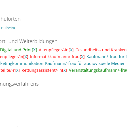
hulorten
Pulheim
ort- und Weiterbildungen
igital und Print[
X
]
Altenpfleger/-in[
X
]
Gesundheits- und Krankenp
Kaufmann/-frau für 
enpfleger/in[
X
]
Informatikkaufmann/-frau[
X
]
rketingkommunikation
Kaufmann/-frau für audiovisuelle Medien
Veranstaltungskaufmann/-fra
ellte/-r[
X
]
Rettungsassistent/-in[
X
]
nungsverfahrens