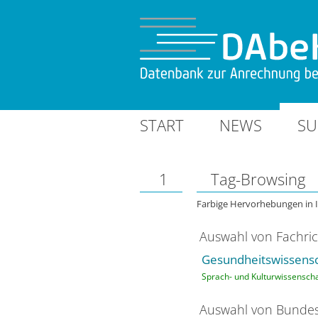
START
NEWS
SU
1
Tag-Browsing
Farbige Hervorhebungen in 
Auswahl von Fachri
Gesundheitswissensc
Sprach- und Kulturwissenscha
Auswahl von Bundes