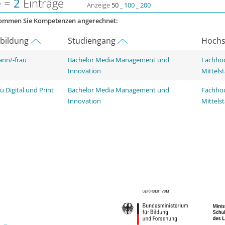
e =
2
Einträge
Anzeige
50
_
100
_
200
kommen Sie Kompetenzen angerechnet:
rbildung
Studiengang
Hochs
ann/-frau
Bachelor Media Management und
Fachhoc
Innovation
Mittels
 Digital und Print
Bachelor Media Management und
Fachhoc
Innovation
Mittels