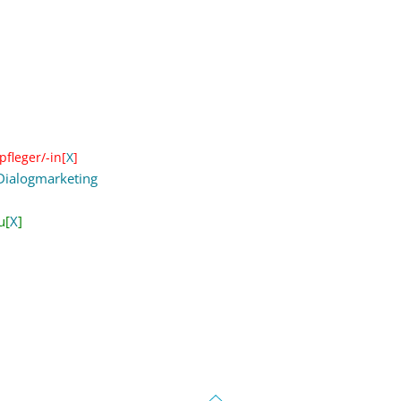
fleger/-in[
X
]
Dialogmarketing
u[
X
]