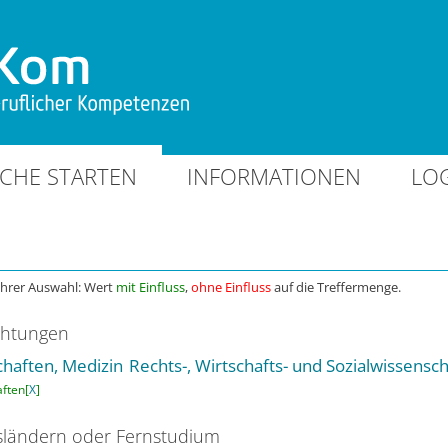
CHE STARTEN
INFORMATIONEN
LO
Ihrer Auswahl: Wert
mit Einfluss
,
ohne Einfluss
auf die Treffermenge.
chtungen
haften, Medizin
Rechts-, Wirtschafts- und Sozialwissensc
ften[
X
]
ländern oder Fernstudium