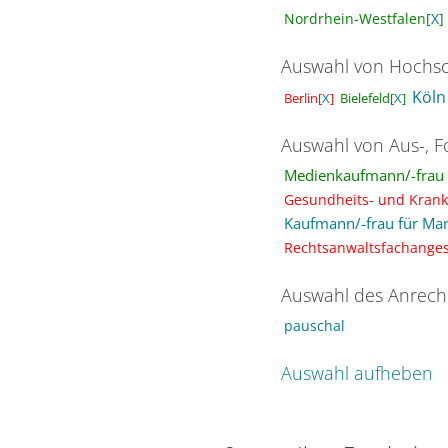
Nordrhein-Westfalen[
X
]
Auswahl von Hochsc
Köln
Bielefeld[
X
]
Berlin[
X
]
Auswahl von Aus-, F
Medienkaufmann/-frau D
Gesundheits- und Krank
Kaufmann/-frau für Ma
Rechtsanwaltsfachangest
Auswahl des Anrech
pauschal
Auswahl aufheben