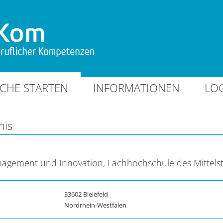
CHE STARTEN
INFORMATIONEN
LO
nis
agement und Innovation, Fachhochschule des Mittels
33602 Bielefeld
Nordrhein-Westfalen