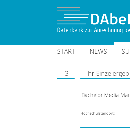
START
NEWS
SU
3
Ihr Einzelergeb
Bachelor Media Man
Hochschulstandort: