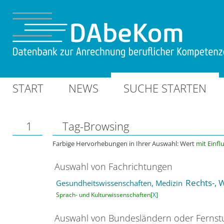
START
NEWS
SUCHE STARTEN
1
Tag-Browsing
Farbige Hervorhebungen in Ihrer Auswahl: Wert
mit Einfl
Auswahl von Fachrichtungen
Rechts-, 
Gesundheitswissenschaften, Medizin
Sprach- und Kulturwissenschaften[
X
]
Auswahl von Bundesländern oder Ferns