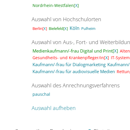
Nordrhein-Westfalen[
X
]
Auswahl von Hochschulorten
Köln
Bielefeld[
X
]
Pulheim
Berlin[
X
]
Auswahl von Aus-, Fort- und Weiterbildu
Medienkaufmann/-frau Digital und Print[
X
]
Alten
Gesundheits- und Krankenpfleger/in[
X
]
IT-System
Kaufmann/-frau für Dialogmarketing
Kaufmann/-
Kaufmann/-frau für audiovisuelle Medien
Rettun
Auswahl des Anrechnungsverfahrens
pauschal
Auswahl aufheben