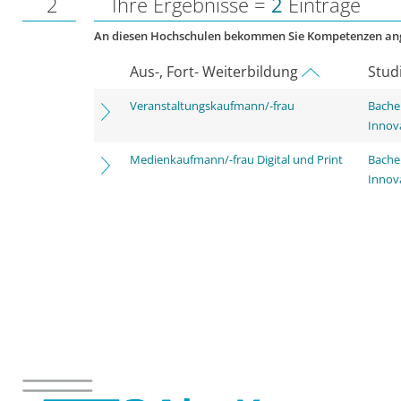
2
Ihre Ergebnisse =
2
Einträge
An diesen Hochschulen bekommen Sie Kompetenzen an
Aus-, Fort- Weiterbildung
Stud
Veranstaltungskaufmann/-frau
Bache
Innov
Medienkaufmann/-frau Digital und Print
Bache
Innov