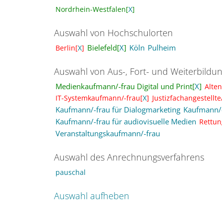
Nordrhein-Westfalen[
X
]
Auswahl von Hochschulorten
Bielefeld[
X
]
Köln
Pulheim
Berlin[
X
]
Auswahl von Aus-, Fort- und Weiterbildu
Medienkaufmann/-frau Digital und Print[
X
]
Alten
IT-Systemkaufmann/-frau[
X
]
Justizfachangestellte/
Kaufmann/-frau für Dialogmarketing
Kaufmann/-
Kaufmann/-frau für audiovisuelle Medien
Rettun
Veranstaltungskaufmann/-frau
Auswahl des Anrechnungsverfahrens
pauschal
Auswahl aufheben