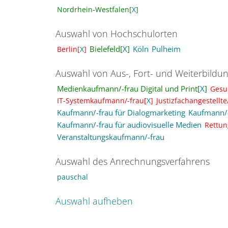
Nordrhein-Westfalen[
X
]
Auswahl von Hochschulorten
Bielefeld[
X
]
Köln
Pulheim
Berlin[
X
]
Auswahl von Aus-, Fort- und Weiterbildu
Medienkaufmann/-frau Digital und Print[
X
]
Gesu
IT-Systemkaufmann/-frau[
X
]
Justizfachangestellte/
Kaufmann/-frau für Dialogmarketing
Kaufmann/-
Kaufmann/-frau für audiovisuelle Medien
Rettun
Veranstaltungskaufmann/-frau
Auswahl des Anrechnungsverfahrens
pauschal
Auswahl aufheben