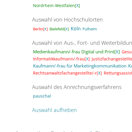
Nordrhein-Westfalen[
X
]
Auswahl von Hochschulorten
Köln
Bielefeld[
X
]
Pulheim
Berlin[
X
]
Auswahl von Aus-, Fort- und Weiterbildu
Medienkaufmann/-frau Digital und Print[
X
]
Gesu
Informatikkaufmann/-frau[
X
]
Justizfachangestellte
Kaufmann/-frau für Marketingkommunikation
K
Rechtsanwaltsfachangestellte/-r[
X
]
Rettungsassist
Auswahl des Anrechnungsverfahrens
pauschal
Auswahl aufheben