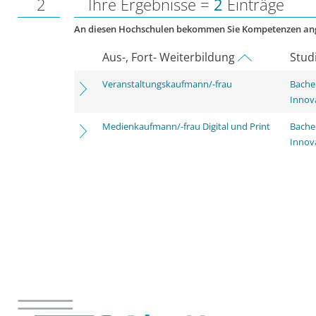
2
Ihre Ergebnisse =
2
Einträge
An diesen Hochschulen bekommen Sie Kompetenzen an
Aus-, Fort- Weiterbildung
Stud
Veranstaltungskaufmann/-frau
Bache
Innov
Medienkaufmann/-frau Digital und Print
Bache
Innov