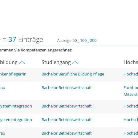
e =
37
Einträge
Anzeige
50
_
100
_
200
kommen Sie Kompetenzen angerechnet:
rbildung
Studiengang
Hochs
nkenpfleger/in
Bachelor Berufliche Bildung Pflege
Hochsch
rau
Bachelor Betriebswirtschaft
Fachhoc
Mittels
Systemintegration
Bachelor Betriebswirtschaft
Hochsch
Systemintegration
Bachelor Betriebswirtschaft
Hochsch
rau
Bachelor Betriebswirtschaft
Hochsch