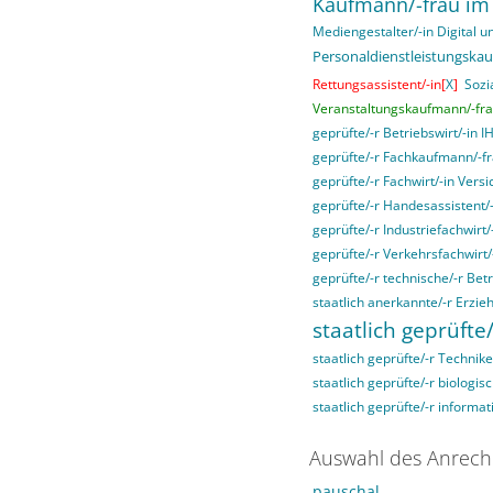
Kaufmann/-frau im
Mediengestalter/-in Digital un
Personaldienstleistungska
Rettungsassistent/-in[
X
]
Sozi
Veranstaltungskaufmann/-fra
geprüfte/-r Betriebswirt/-in I
geprüfte/-r Fachkaufmann/-fra
geprüfte/-r Fachwirt/-in Ver
geprüfte/-r Handesassistent/-
geprüfte/-r Industriefachwirt/
geprüfte/-r Verkehrsfachwirt/
geprüfte/-r technische/-r Betr
staatlich anerkannte/-r Erzieh
staatlich geprüfte/
staatlich geprüfte/-r Technike
staatlich geprüfte/-r biologis
staatlich geprüfte/-r informat
Auswahl des Anrech
pauschal