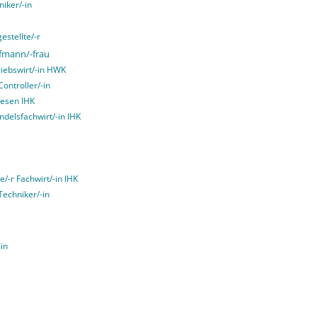
iker/-in
stellte/-r
fmann/-frau
riebswirt/-in HWK
Controller/-in
wesen IHK
ndelsfachwirt/-in IHK
e/-r Fachwirt/-in IHK
Techniker/-in
-in