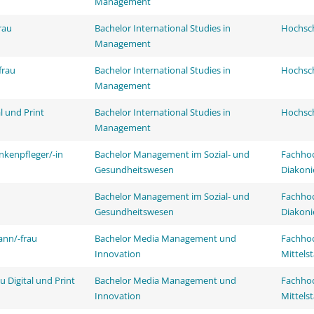
Management
rau
Bachelor International Studies in
Hochsch
Management
frau
Bachelor International Studies in
Hochsch
Management
l und Print
Bachelor International Studies in
Hochsch
Management
nkenpfleger/-in
Bachelor Management im Sozial- und
Fachhoc
Gesundheitswesen
Diakoni
Bachelor Management im Sozial- und
Fachhoc
Gesundheitswesen
Diakoni
ann/-frau
Bachelor Media Management und
Fachhoc
Innovation
Mittels
 Digital und Print
Bachelor Media Management und
Fachhoc
Innovation
Mittels