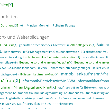
alen[
X
]
hulorten
Dortmund[
X
]
Köln
Minden
Monheim
Pulheim
Ratingen
ort- und Weiterbildungen
Automo
 und Print[
X
]
geprüfte/-r technische/-r Fachwirt/-in
Altenpfleger/-in[
X
]
au
Betriebswirt/-in für Management im Gesundheitswesen
Bürokaufmann/-frau
ungsentwicklung
Fachinformatiker/-in Systemintegration[
X
]
Gesundheits- und Ki
kenpfleger/in
Gesundheits- und Krankenpfleger/-in[
X
]
Gesundheits- und Kranken
n VWA
Gesundheitsökonom/-in VWA
Hebamme/Entbindungspfleger
Heilerziehun
Immobilienkaufmann/-fra
lpädagoge/-in
IT-Systemkaufmann/-frau[
X
]
/-frau[
X
]
Informatik-Betriebswirt/-in VWA
Informatikkaufman
ufmann/-frau Digital und Print[
X
]
Kaufmann/-frau für Bürokommunikati
nagement
Kaufmann/-frau für Dialogmarketing
Kaufmann/-frau für Marketingk
und Logistikdienstleistung
Kaufmann/-frau für Versicherungen und Finanzen
Kaufmann/-frau im Gesundheitswesen
elle Medien