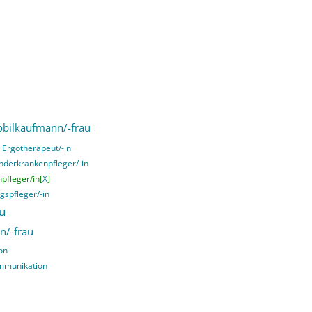
bilkaufmann/-frau
Ergotherapeut/-in
nderkrankenpfleger/-in
pfleger/in[
X
]
gspfleger/-in
u
n/-frau
on
ommunikation