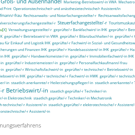
 Groß- und Außenhandel
Marketing-Betriebswirt/-in VWA
Mechatron
d Print
Operationstechnische/r und anästhesietechnische/r Assistent/in
ufmann/-frau
Rechtsanwalts- und Notarfachangestellte/-r
Rechtsanwaltsfachange
Steuerfachangestellte/-r
Tourismuskau
alversicherungsfachangestellte/-r
u[
X
]
Verwaltungsangestellte/-r
geprüfte/-r Bankfachwirt/-in IHK
geprüfte/-r Bet
HK
geprüfte/-r Betriebswirt/-in VWA
geprüfte/-r Bilanzbuchhalter/-in
geprüfte/-r 
u für Einkauf und Logistik IHK
geprüfte/-r Fachwirt/-in Sozial- und Gesundheits
sicherungen und Finanzen IHK
geprüfte/-r Handelsassistent/-in IHK
geprüfte/-r Ha
in IHK
geprüfte/-r Handwerksmeister/-in
geprüfte/-r Immobilienfachwirt/-in IHK
-in
geprüfte/-r Industriemeister/-in
geprüfte/-r Personalfachkaufmann/-frau
-in
geprüfte/-r Wirtschaftsfachwirt/-in
geprüfte/-r technische/-r Betriebswirt/-in
iebswirt/-in IHK
geprüfte/-r technische/-r Fachwirt/-in HWK
geprüfte/-r technisch
er/-in
staatlich anerkannte/-r Heilerziehungspfleger/-in
staatlich anerkannte/-r 
-r Betriebswirt/-in
staatlich geprüfte/-r Techniker/-in
r/-in Elektrotechnik
staatlich geprüfte/-r Techniker/-in Mechatronik
ch-technische/-r Assistent/-in
staatlich geprüfte/-r elektrotechnische/-r Assistent/
ionstechnische/-r Assistent/-in
nungsverfahrens