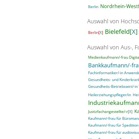
Nordrhein-Westf
Berlin
Auswahl von Hochsc
Bielefeld[
X
]
Berlin[
X
]
Auswahl von Aus-, F
Medienkaufmann/-frau Digital
Bankkaufmann/-fr
Fachinformatiker/-in Anwend
Gesundheits- und Kinderkran
Gesundheits-Betriebswirt/-i
Heilerziehungspfleger/in
Hei
Industriekaufmann
Ka
Justizfachangestellte/-r[
X
]
Kaufmann/-frau für Büroma
Kaufmann/-frau für Spedition 
Kaufmann/-frau für audiovisu