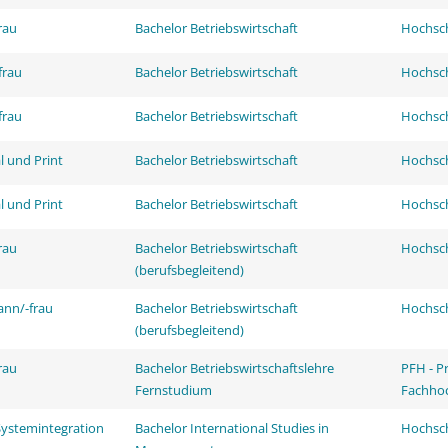
rau
Bachelor Betriebswirtschaft
Hochsch
frau
Bachelor Betriebswirtschaft
Hochsch
frau
Bachelor Betriebswirtschaft
Hochsch
l und Print
Bachelor Betriebswirtschaft
Hochsch
l und Print
Bachelor Betriebswirtschaft
Hochsch
rau
Bachelor Betriebswirtschaft
Hochsch
(berufsbegleitend)
ann/-frau
Bachelor Betriebswirtschaft
Hochsch
(berufsbegleitend)
rau
Bachelor Betriebswirtschaftslehre
PFH - P
Fernstudium
Fachhoc
Systemintegration
Bachelor International Studies in
Hochsch