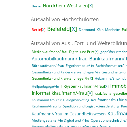
Nordrhein-Westfalen[
X
]
Berlin
Auswahl von Hochschulorten
Bielefeld[
X
]
Berlin[
X
]
Dortmund
Köln
Monheim
Pu
Auswahl von Aus-, Fort- und Weiterbildu
Medienkaufmann/-frau Digital und Print[
X
]
geprüfte/-r techn
Bankkaufmann/-
Automobilkaufmann/-frau
Bürokaufmann/-frau
Ergotherapeut/-in
Fachinformatiker/-
Gesundheits- und Kinderkrankenpfleger/-in
Gesundheits- un
Gesundheits- und Krankenpfleger/in[
X
]
Hebamme/Entbindun
Immobi
IT-Systemkaufmann/-frau[
X
]
Heilpädagoge/-in
Informatikkaufmann/-frau[
X
]
Justizfachangestellte
Kaufmann/-frau für
Kaufmann/-frau für Dialogmarketing
Kaufmann/-frau für Spedition und Logistikdienstleistung
Kau
Kaufman
Kaufmann/-frau im Gesundheitswesen
Mediengestalter/-in Digital und Print
Operationstechnische/r
Personaldienstleistungskaufmann/-frau