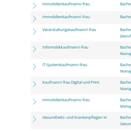
Immobilienkaufmann/-frau
Bachel
Immobilienkaufmann/-frau
Bachel
Veranstaltungskaufmann/-frau
Bachel
(beruf
Informatikkaufmann/-frau
Bachel
Mana
IT-Systemkaufmann/-frau
Bachel
Mana
Kaufmann/-frau Digital und Print
Bachel
Mana
Immobilienkaufmann/-frau
Bachel
Mana
Gesundheits- und Krankenpfleger/-in
Bache
Gesun