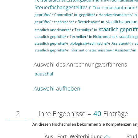
Rechtsanwa
Steuerfachangestellte/-r
Tourismuskaufmann/-
geprüfte/-r Controller/-in
geprüfte/-r Handwerksmeister/-in
staatlich anerkann
geprüfte/-r technische/-r Betriebswirt/-in
staatlich geprüft
staatlich anerkannte/-r Techniker/-in
staatlich geprüfte/-r Techniker/-in Elektrotechnik
staatlich g
staatlich geprüfte/-r biologisch-technische/-r Assistent/-in
st
staatlich geprüfte/-r informationstechnische/-r Assistent/-in
Auswahl des Anrechnungsverfahrens
pauschal
Auswahl aufheben
2
Ihre Ergebnisse =
40
Einträge
An diesen Hochschulen bekommen Sie Kompetenzen an
Aus-, Fort- Weiterbildung
Stud