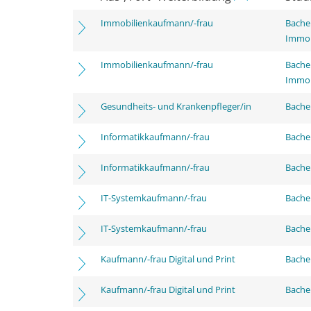
Immobilienkaufmann/-frau
Bachel
Immob
Immobilienkaufmann/-frau
Bachel
Immob
Gesundheits- und Krankenpfleger/in
Bachel
Informatikkaufmann/-frau
Bachel
Informatikkaufmann/-frau
Bachel
IT-Systemkaufmann/-frau
Bachel
IT-Systemkaufmann/-frau
Bachel
Kaufmann/-frau Digital und Print
Bachel
Kaufmann/-frau Digital und Print
Bachel