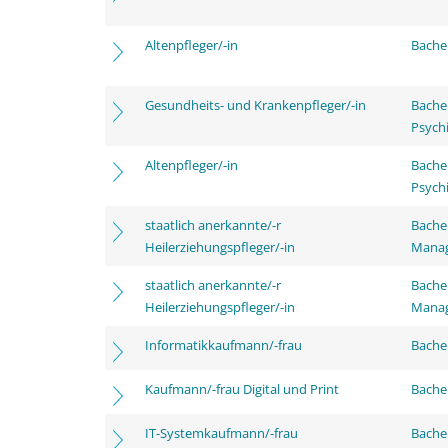
Altenpfleger/-in
Bachel
Gesundheits- und Krankenpfleger/-in
Bache
Psychi
Altenpfleger/-in
Bache
Psychi
staatlich anerkannte/-r
Bache
Heilerziehungspfleger/-in
Mana
staatlich anerkannte/-r
Bache
Heilerziehungspfleger/-in
Mana
Informatikkaufmann/-frau
Bachel
Kaufmann/-frau Digital und Print
Bachel
IT-Systemkaufmann/-frau
Bachel