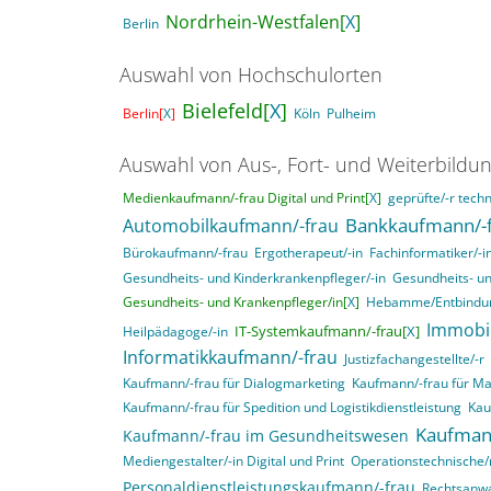
Nordrhein-Westfalen[
X
]
Berlin
Auswahl von Hochschulorten
Bielefeld[
X
]
Berlin[
X
]
Köln
Pulheim
Auswahl von Aus-, Fort- und Weiterbildu
Medienkaufmann/-frau Digital und Print[
X
]
geprüfte/-r techn
Bankkaufmann/-
Automobilkaufmann/-frau
Bürokaufmann/-frau
Ergotherapeut/-in
Fachinformatiker/-
Gesundheits- und Kinderkrankenpfleger/-in
Gesundheits- un
Gesundheits- und Krankenpfleger/in[
X
]
Hebamme/Entbindun
Immobi
IT-Systemkaufmann/-frau[
X
]
Heilpädagoge/-in
Informatikkaufmann/-frau
Justizfachangestellte/-r
Kaufmann/-frau für Dialogmarketing
Kaufmann/-frau für M
Kaufmann/-frau für Spedition und Logistikdienstleistung
Kau
Kaufman
Kaufmann/-frau im Gesundheitswesen
Mediengestalter/-in Digital und Print
Operationstechnische/r
Personaldienstleistungskaufmann/-frau
Rechtsanwa