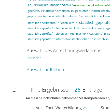
Tourismuskaufmann/-frau
Veranstaltungskaufmann/-f
geprüfte/-r Handwerksmeister/-in
geprüfte/-r Industriefachw
geprüfte/-r technische/-r Betriebswirt/-in
staatlich anerkannt
staatlich geprüft
staatlich anerkannte/-r Techniker/-in
staatlich geprüfte/-r Techniker/-in Elektrotechnik
staatlich g
staatlich geprüfte/-r biologisch-technische/-r Assistent/-in
st
staatlich geprüfte/-r informationstechnische/-r Assistent/-in
Auswahl des Anrechnungsverfahrens
pauschal
Auswahl aufheben
2
Ihre Ergebnisse =
25
Einträge
An diesen Hochschulen bekommen Sie Kompetenzen an
Aus-, Fort- Weiterbildung
Stud