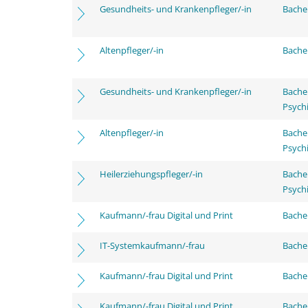
Gesundheits- und Krankenpfleger/-in
Bachel
Altenpfleger/-in
Bachel
Gesundheits- und Krankenpfleger/-in
Bache
Psychi
Altenpfleger/-in
Bache
Psychi
Heilerziehungspfleger/-in
Bache
Psychi
Kaufmann/-frau Digital und Print
Bachel
IT-Systemkaufmann/-frau
Bachel
Kaufmann/-frau Digital und Print
Bache
Kaufmann/-frau Digital und Print
Bachel