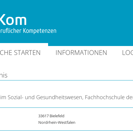
CHE STARTEN
INFORMATIONEN
LO
nis
 im Sozial- und Gesundheitswesen, Fachhochschule de
33617 Bielefeld
Nordrhein-Westfalen