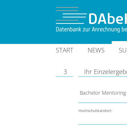
START
NEWS
SU
3
Ihr Einzelergeb
Bachelor Mentoring
Hochschulstandort: