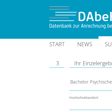
START
NEWS
SU
3
Ihr Einzelergeb
Bachelor Psychische
Hochschulstandort: