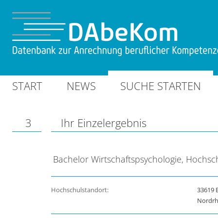
START
NEWS
SUCHE STARTEN
3
Ihr Einzelergebnis
Bachelor Wirtschaftspsychologie, Hochsch
Hochschulstandort:
33619 B
Nordrh