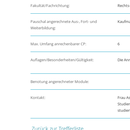
Fakultät/Fachrichtung:
Rechts-
Pauschal angerechnete Aus-, Fort- und
Kaufman
Weiterbildung:
Max. Umfang anrechenbarer CP:
6
Auflagen/Besonderheiten/Gültigkeit:
Die An
Benotung angerechneter Module:
Kontakt:
Frau As
Studie
studie
Zurück zur Trefferliste