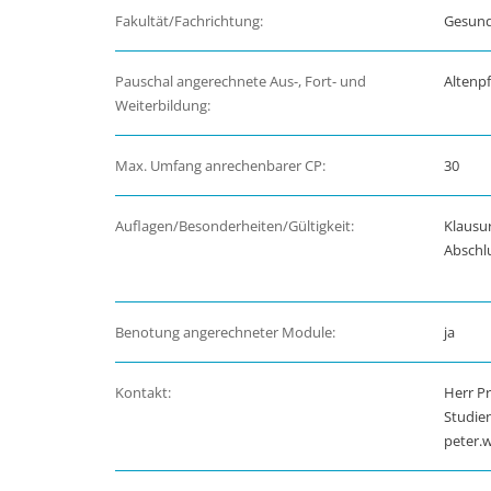
Fakultät/Fachrichtung:
Gesund
Pauschal angerechnete Aus-, Fort- und
Altenpf
Weiterbildung:
Max. Umfang anrechenbarer CP:
30
Auflagen/Besonderheiten/Gültigkeit:
Klausu
Abschlu
Benotung angerechneter Module:
ja
Kontakt:
Herr Pr
Studie
peter.