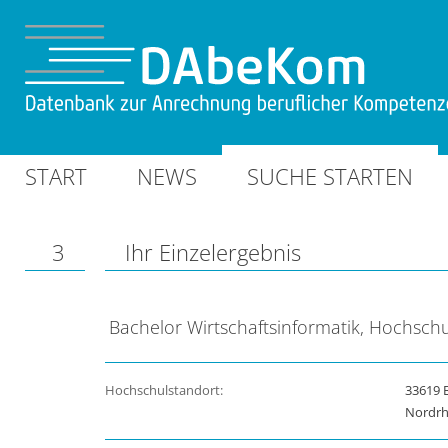
START
NEWS
SUCHE STARTEN
3
Ihr Einzelergebnis
Bachelor Wirtschaftsinformatik, Hochschu
Hochschulstandort:
33619 B
Nordrh