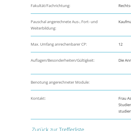
Fakultät/Fachrichtung:
Rechts-
Pauschal angerechnete Aus-, Fort- und
Kaufman
Weiterbildung:
Max. Umfang anrechenbarer CP:
12
Auflagen/Besonderheiten/Gültigkeit:
Die An
Benotung angerechneter Module:
Kontakt:
Frau As
Studie
studie
Zurück zur Trefferliste