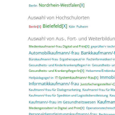
Nordrhein-Westfalen[
X
]
Berlin
Auswahl von Hochschulorten
Bielefeld[
X
]
Berlin[
X
]
Köln
Pulheim
Auswahl von Aus-, Fort- und Weiterbildu
Medienkaufmann/-frau Digital und Print[
X
]
geprüfte/-r techn
Bankkaufmann/-
Automobilkaufmann/-frau
Bürokaufmann/-frau
Ergotherapeut/-in
Fachinformatiker/-
Gesundheits- und Kinderkrankenpfleger/-in
Gesundheits- un
Gesundheits- und Krankenpfleger/in[
X
]
Hebamme/Entbindun
Immobi
IT-Systemkaufmann/-frau[
X
]
Heilpädagoge/-in
Informatikkaufmann/-frau
Justizfachangestellte/-r[
Kaufmann/-frau für Dialogmarketing
Kaufmann/-frau für M
Kaufmann/-frau für Spedition und Logistikdienstleistung
Kau
Kaufman
Kaufmann/-frau im Gesundheitswesen
Mediengestalter/-in Digital und Print[
X
]
Operationstechnisch
Personaldienstleistungskaufmann/-frau
Rechtsanwa