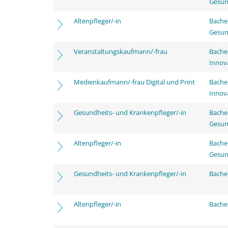
Gesun
Altenpfleger/-in
Bache
Gesun
Veranstaltungskaufmann/-frau
Bache
Innov
Medienkaufmann/-frau Digital und Print
Bache
Innov
Gesundheits- und Krankenpfleger/-in
Bache
Gesun
Altenpfleger/-in
Bache
Gesun
Gesundheits- und Krankenpfleger/-in
Bachel
Altenpfleger/-in
Bachel