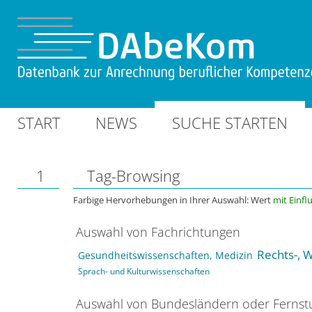
START
NEWS
SUCHE STARTEN
1
Tag-Browsing
Farbige Hervorhebungen in Ihrer Auswahl: Wert
mit Einfl
Auswahl von Fachrichtungen
Rechts-, W
Gesundheitswissenschaften, Medizin
Sprach- und Kulturwissenschaften
Auswahl von Bundesländern oder Ferns