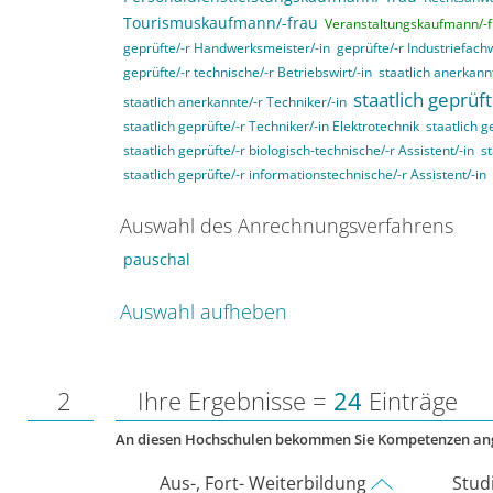
Tourismuskaufmann/-frau
Veranstaltungskaufmann/-f
geprüfte/-r Handwerksmeister/-in
geprüfte/-r Industriefachw
geprüfte/-r technische/-r Betriebswirt/-in
staatlich anerkannt
staatlich geprüft
staatlich anerkannte/-r Techniker/-in
staatlich geprüfte/-r Techniker/-in Elektrotechnik
staatlich g
staatlich geprüfte/-r biologisch-technische/-r Assistent/-in
st
staatlich geprüfte/-r informationstechnische/-r Assistent/-in
Auswahl des Anrechnungsverfahrens
pauschal
Auswahl aufheben
2
Ihre Ergebnisse =
24
Einträge
An diesen Hochschulen bekommen Sie Kompetenzen an
Aus-, Fort- Weiterbildung
Stud