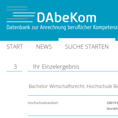
START
NEWS
SUCHE STARTEN
3
Ihr Einzelergebnis
Bachelor Wirtschaftsrecht, Hochschule Bi
Hochschulstandort:
33619 B
Nordrh