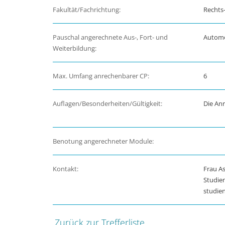
Fakultät/Fachrichtung:
Rechts-
Pauschal angerechnete Aus-, Fort- und
Automo
Weiterbildung:
Max. Umfang anrechenbarer CP:
6
Auflagen/Besonderheiten/Gültigkeit:
Die An
Benotung angerechneter Module:
Kontakt:
Frau As
Studie
studie
Zurück zur Trefferliste