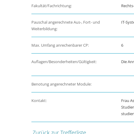
Fakultät/Fachrichtung:
Rechts-
Pauschal angerechnete Aus-, Fort- und
IT-Sys
Weiterbildung:
Max. Umfang anrechenbarer CP:
6
Auflagen/Besonderheiten/Gültigkeit:
Die Anr
Benotung angerechneter Module:
Kontakt:
Frau As
Studie
studie
Zurück zur Trefferliste