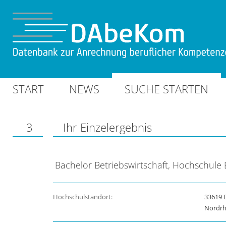
START
NEWS
SUCHE STARTEN
3
Ihr Einzelergebnis
Bachelor Betriebswirtschaft, Hochschule B
Hochschulstandort:
33619 B
Nordrh