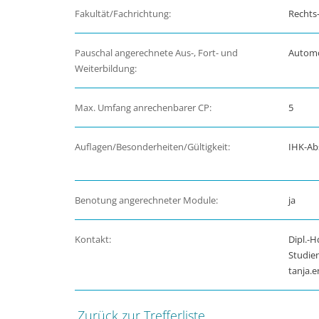
Fakultät/Fachrichtung:
Rechts-
Pauschal angerechnete Aus-, Fort- und
Automo
Weiterbildung:
Max. Umfang anrechenbarer CP:
5
Auflagen/Besonderheiten/Gültigkeit:
IHK-Ab
Benotung angerechneter Module:
ja
Kontakt:
Dipl.-H
Studie
tanja.
Zurück zur Trefferliste