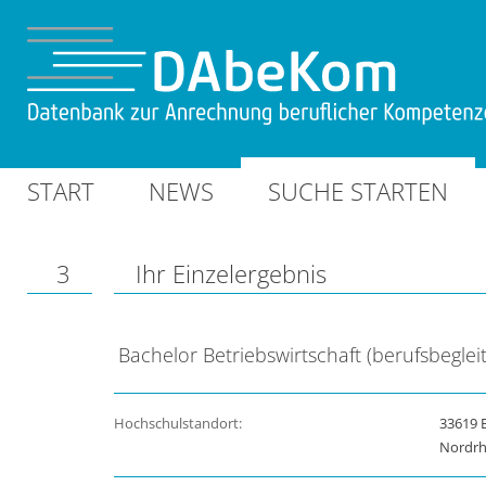
START
NEWS
SUCHE STARTEN
3
Ihr Einzelergebnis
Bachelor Betriebswirtschaft (berufsbeglei
Hochschulstandort:
33619 B
Nordrh