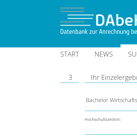
START
NEWS
SU
3
Ihr Einzelergeb
Bachelor Wirtschafts
Hochschulstandort: