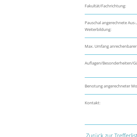
Fakultät/Fachrichtung:
Pauschal angerechnete Aus-,
Weiterbildung:
Max. Umfang anrechenbarer
Auflagen/Besonderheiten/Gül
Benotung angerechneter Mo
Kontakt:
Zurück zur Trefferlis